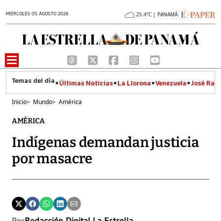
MIÉRCOLES 05 AGOSTO 2026
25.4°C | PANAMÁ
Últimas Noticias
La Llorona
Venezuela
José Raúl
Inicio
>
Mundo
>
América
AMÉRICA
Indígenas demandan justicia
por masacre