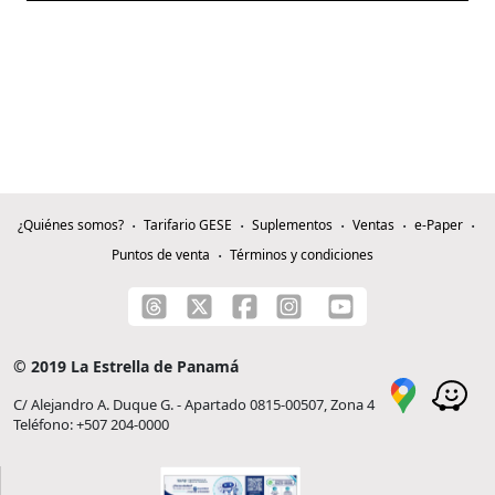
¿Quiénes somos?
Tarifario GESE
Suplementos
Ventas
e-Paper
Puntos de venta
Términos y condiciones
© 2019 La Estrella de Panamá
C/ Alejandro A. Duque G. - Apartado 0815-00507, Zona 4
Teléfono: +507 204-0000