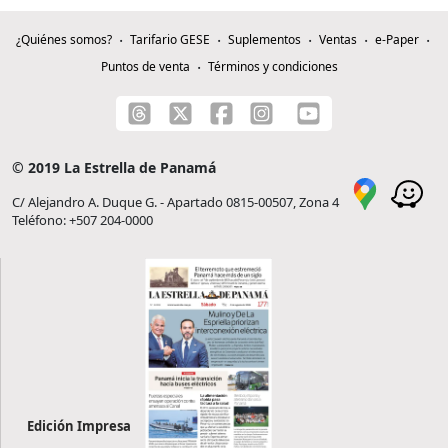
¿Quiénes somos?
Tarifario GESE
Suplementos
Ventas
e-Paper
Puntos de venta
Términos y condiciones
© 2019 La Estrella de Panamá
C/ Alejandro A. Duque G. - Apartado 0815-00507, Zona 4
Teléfono: +507 204-0000
Edición Impresa