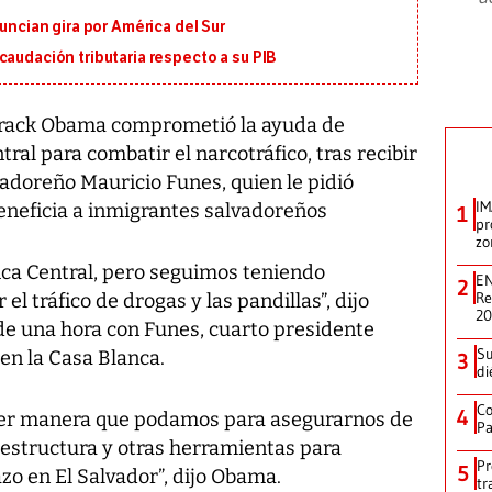
nuncian gira por América del Sur
caudación tributaria respecto a su PIB
rack Obama comprometió la ayuda de
al para combatir el narcotráfico, tras recibir
lvadoreño Mauricio Funes, quien le pidió
IM
neficia a inmigrantes salvadoreños
1
pr
zo
ca Central, pero seguimos teniendo
EN
2
Re
l tráfico de drogas y las pandillas”, dijo
2
e una hora con Funes, cuarto presidente
Su
en la Casa Blanca.
3
di
Co
4
ier manera que podamos para asegurarnos de
Pa
aestructura y otras herramientas para
Pr
5
zo en El Salvador”, dijo Obama.
tr