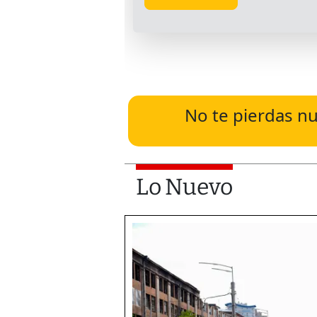
No te pierdas nu
Lo Nuevo