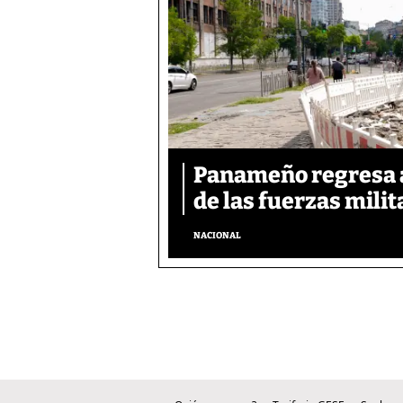
Panameño regresa al
de las fuerzas mili
NACIONAL