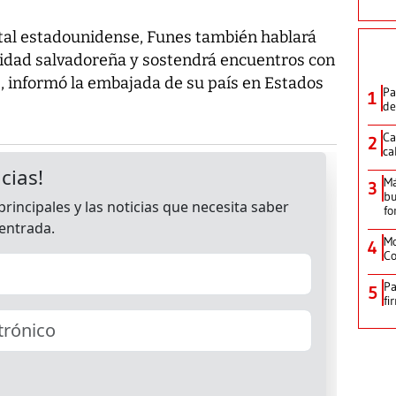
apital estadounidense, Funes también hablará
idad salvadoreña y sostendrá encuentros con
s, informó la embajada de su país en Estados
Pa
1
de
Ca
2
ca
M
3
bu
fo
Mo
4
Co
Pa
5
fi