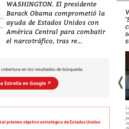
WASHINGTON. El presidente
Video, Japón: Terremoto
V
Barack Obama comprometió la
deja heridos y graves
‘
ayuda de Estados Unidos con
daños en Kumamoto
c
América Central para combatir
s
el narcotráfico, tras re...
s
 cobertura en los resultados de búsqueda.
a Estrella en Google ↗️
Un fuerte terremoto de magnitud
7,1 se registró este martes 28 de
julio en la prefectura de Kumamoto,
L
al sur de Japón, provocando una
s
emergencia de gran
...
p
á el próximo objetivo estratégico de Estados Unidos
r
d