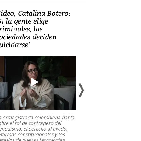
ideo, Catalina Botero:
Video: Lula la
Si la gente elige
candidatura 
riminales, las
promesas de i
ociedades deciden
en defensa, ed
uicidarse’
tierras raras
a exmagistrada colombiana habla
Entre recuerdos y es
obre el rol de contrapeso del
referencias hacia sus
eriodismo, el derecho al olvido,
presidente de Brasil,
eformas constitucionales y los
da Silva, oficializó 
esafíos de nuevas tecnologías
...
candidatura
...