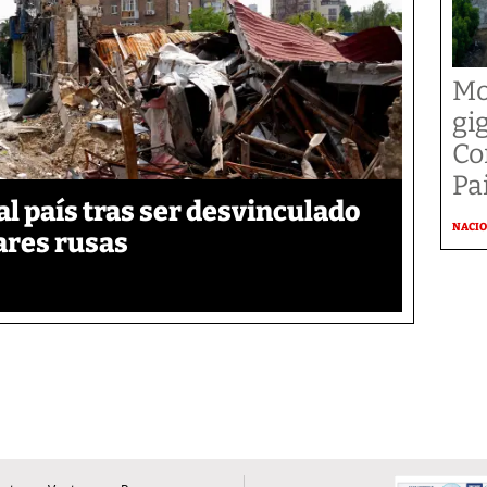
Mo
gi
Co
Pai
 país tras ser desvinculado
NACI
tares rusas