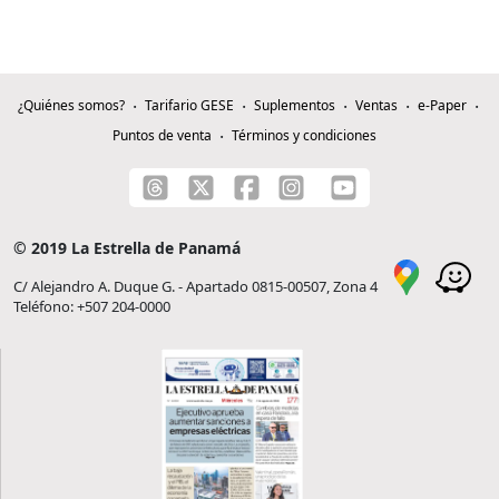
¿Quiénes somos?
Tarifario GESE
Suplementos
Ventas
e-Paper
Puntos de venta
Términos y condiciones
© 2019 La Estrella de Panamá
C/ Alejandro A. Duque G. - Apartado 0815-00507, Zona 4
Teléfono: +507 204-0000