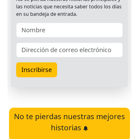
No te pierdas nuestras mejores
historias