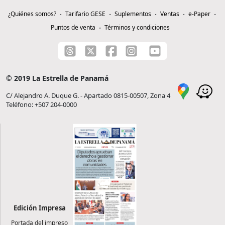
¿Quiénes somos?
Tarifario GESE
Suplementos
Ventas
e-Paper
Puntos de venta
Términos y condiciones
© 2019 La Estrella de Panamá
C/ Alejandro A. Duque G. - Apartado 0815-00507, Zona 4
Teléfono: +507 204-0000
Edición Impresa
Portada del impreso