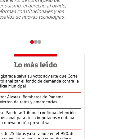
eriodismo, el derecho al olvido,
presidente de Brasil,
eformas constitucionales y los
da Silva, oficializó 
esafíos de nuevas tecnologías
...
candidatura
...
Lo más leído
gistrada salva su voto: advierte que Corte
itó analizar el fondo de demanda contra la
licía Municipal
ctor Álvarez: Bomberos de Panamá
vierten de retos y emergencias
so Pandora: Tribunal confirma detención
ovisional para cinco imputados y ordena
a nueva prisión preventiva
s de 25 libras ya se vende en el 95% de
s comercios minoristas, según Acodeco