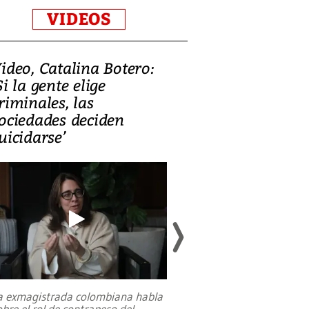
VIDEOS
ideo, Catalina Botero:
Video: Lula la
Si la gente elige
candidatura 
riminales, las
promesas de i
ociedades deciden
en defensa, ed
uicidarse’
tierras raras
a exmagistrada colombiana habla
Entre recuerdos y es
obre el rol de contrapeso del
referencias hacia sus