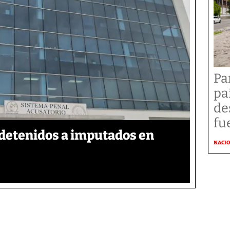
Pa
pa
de
fu
detenidos a imputados en
NACI