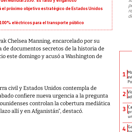
l del Mundial 2030: ‘Es falso y engañoso’
emergencia de gran
...
p
á el próximo objetivo estratégico de Estados Unidos
r
d
100% eléctricos para el transporte público
 Irak Chelsea Manning, encarcelado por su
a de documentos secretos de la historia de
cio este domingo y acusó a Washington de
Ma
1
ev
Po
rra civil y Estados Unidos contempla de
Ví
2
cabado confiere nueva urgencia a la pregunta
ad
ounidenses controlan la cobertura mediática
Ca
3
azo allí y en Afganistán", destacó.
pr
un
Ga
4
lo