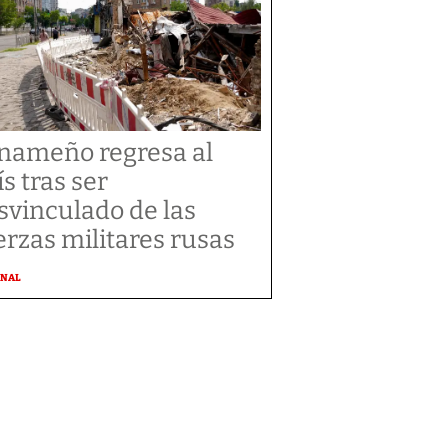
nameño regresa al
ís tras ser
svinculado de las
erzas militares rusas
ONAL