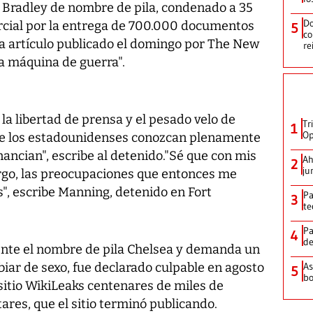
 Bradley de nombre de pila, condenado a 35
Do
rcial por la entrega de 700.000 documentos
5
co
na artículo publicado el domingo por The New
re
a máquina de guerra".
 la libertad de prensa y el pesado velo de
Tr
1
Op
ue los estadounidenses conozcan plenamente
nancian", escribe al detenido."Sé que con mis
Ah
2
ju
argo, las preocupaciones que entonces me
", escribe Manning, detenido en Fort
Pa
3
te
Pa
4
de
ente el nombre de pila Chelsea y demanda un
ar de sexo, fue declarado culpable en agosto
As
5
bo
sitio WikiLeaks centenares de miles de
res, que el sitio terminó publicando.