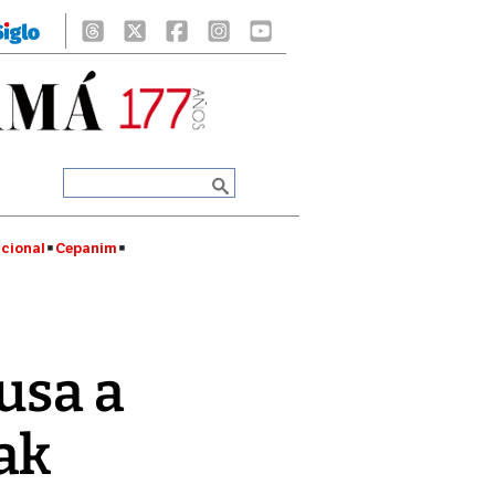
cional
Cepanim
usa a
ak