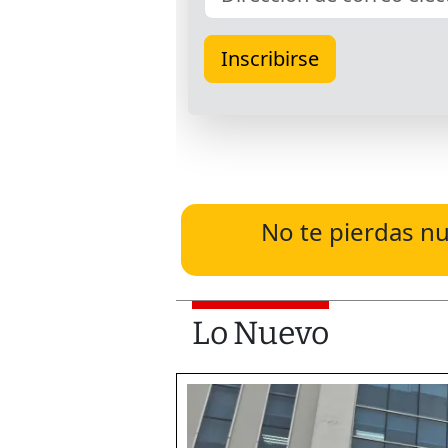
No te pierdas nu
Lo Nuevo