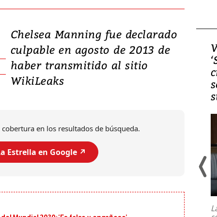
Chelsea Manning fue declarado
Video, Japón: Terremoto
V
culpable en agosto de 2013 de
deja heridos y graves
‘
haber transmitido al sitio
daños en Kumamoto
c
WikiLeaks
s
s
 cobertura en los resultados de búsqueda.
a Estrella en Google ↗️
Un fuerte terremoto de magnitud
7,1 se registró este martes 28 de
julio en la prefectura de Kumamoto,
L
al sur de Japón, provocando una
s