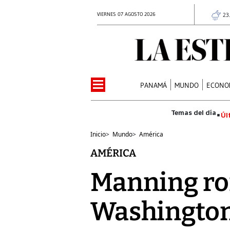
VIERNES 07 AGOSTO 2026
23
PANAMÁ
MUNDO
ECONO
Úl
Inicio
>
Mundo
>
América
AMÉRICA
Manning rom
Washington 