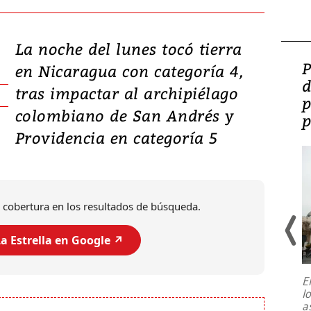
La noche del lunes tocó tierra
Video: Lula lanza su
P
en Nicaragua con categoría 4,
candidatura con
d
tras impactar al archipiélago
promesas de inversión
p
colombiano de San Andrés y
en defensa, educación y
p
Providencia en categoría 5
tierras raras
 cobertura en los resultados de búsqueda.
a Estrella en Google ↗️
E
l
Entre recuerdos y escuetas
a
referencias hacia sus adversarios, el