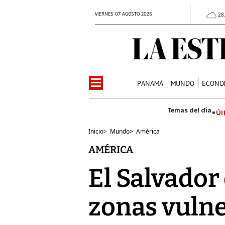
VIERNES 07 AGOSTO 2026
28
PANAMÁ
MUNDO
ECONO
Úl
Inicio
>
Mundo
>
América
AMÉRICA
El Salvador
zonas vulne