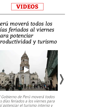
VIDEOS
erú moverá todos los
Video, Catalin
ías feriados al viernes
‘Si la gente el
ara potenciar
criminales, la
roductividad y turismo
sociedades de
suicidarse’
l Gobierno de Perú moverá todos
os días feriados a los viernes para
La exmagistrada co
sí potenciar el turismo interno y
sobre el rol de contr