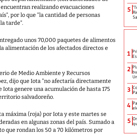
se encuentran realizando evacuaciones
‘T
5
Ri
ís", por lo que "la cantidad de personas
Sa
a tarde".
entregado unos 70,000 paquetes de alimentos
la alimentación de los afectados directos e
Pr
1
Es
Pl
2
bu
isterio de Medio Ambiente y Recursos
Un
z, dijo que Iota "no afectaría directamente
Co
ue Iota genere una acumulación de hasta 175
3
Pa
erritorio salvadoreño.
Pa
4
el
rta máxima (roja) por Iota y este martes se
Or
5
oderadas en algunas zonas del país. Sumado a
qu
nto que rondan los 50 a 70 kilómetros por