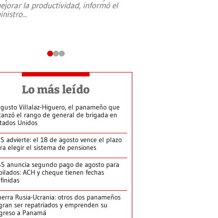
ejorar la productividad, informó el
periodismo, el derech
inistro
...
reformas constitucio
desafíos de nuevas t
Lo más leído
gusto Villalaz-Higuero, el panameño que
canzó el rango de general de brigada en
tados Unidos
S advierte: el 18 de agosto vence el plazo
ra elegir el sistema de pensiones
S anuncia segundo pago de agosto para
bilados: ACH y cheque tienen fechas
finidas
erra Rusia-Ucrania: otros dos panameños
gran ser repatriados y emprenden su
greso a Panamá