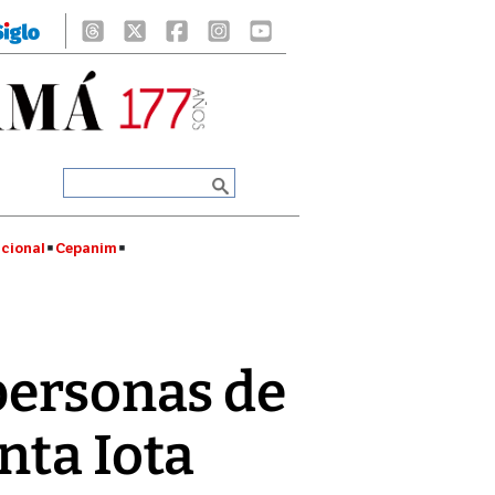
cional
Cepanim
 personas de
nta Iota