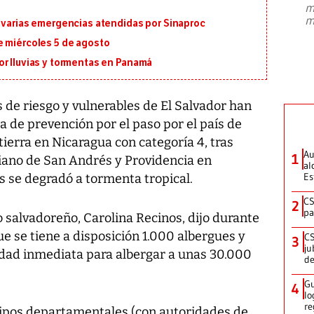
m
presidente de Brasil, Luiz Inácio Lula
m
n varias emergencias atendidas por Sinaproc
da Silva, oficializó este domingo su
candidatura
...
e miércoles 5 de agosto
or lluvias y tormentas en Panamá
de riesgo y vulnerables de El Salvador han
de prevención por el paso por el país de
 tierra en Nicaragua con categoría 4, tras
Au
1
iano de San Andrés y Providencia en
al
Es
s se degradó a tormenta tropical.
CS
2
pa
o salvadoreño, Carolina Recinos, dijo durante
 se tiene a disposición 1.000 albergues y
CS
3
ju
dad inmediata para albergar a unas 30.000
de
Gu
4
lo
re
quipos departamentales (con autoridades de