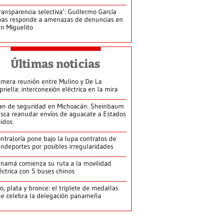
ransparencia selectiva’: Guillermo García
vas responde a amenazas de denuncias en
n Miguelito
Últimas noticias
imera reunión entre Mulino y De La
priella: interconexión eléctrica en la mira
an de seguridad en Michoacán: Sheinbaum
sca reanudar envíos de aguacate a Estados
idos
ntraloría pone bajo la lupa contratos de
ndeportes por posibles irregularidades
namá comienza su ruta a la movilidad
éctrica con 5 buses chinos
o, plata y bronce: el triplete de medallas
e celebra la delegación panameña