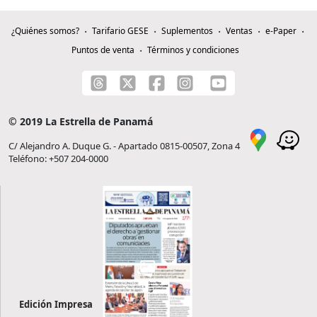
¿Quiénes somos?
Tarifario GESE
Suplementos
Ventas
e-Paper
Puntos de venta
Términos y condiciones
© 2019 La Estrella de Panamá
C/ Alejandro A. Duque G. - Apartado 0815-00507, Zona 4
Teléfono: +507 204-0000
Edición Impresa