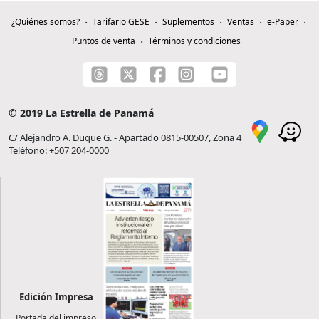
¿Quiénes somos?
Tarifario GESE
Suplementos
Ventas
e-Paper
Puntos de venta
Términos y condiciones
© 2019 La Estrella de Panamá
C/ Alejandro A. Duque G. - Apartado 0815-00507, Zona 4
Teléfono: +507 204-0000
Edición Impresa
Portada del impreso