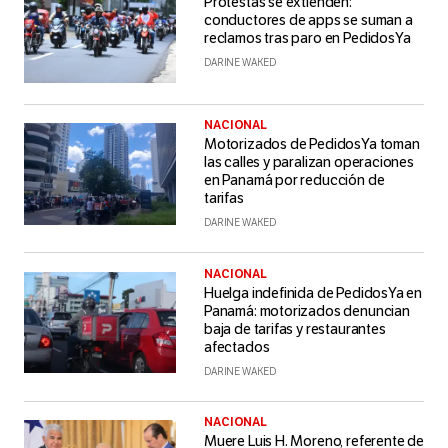
Protestas se extienden:
conductores de apps se suman a
reclamos tras paro en PedidosYa
DARINE WAKED
NACIONAL
Motorizados de PedidosYa toman
las calles y paralizan operaciones
en Panamá por reducción de
tarifas
DARINE WAKED
NACIONAL
Huelga indefinida de PedidosYa en
Panamá: motorizados denuncian
baja de tarifas y restaurantes
afectados
DARINE WAKED
NACIONAL
Muere Luis H. Moreno, referente de