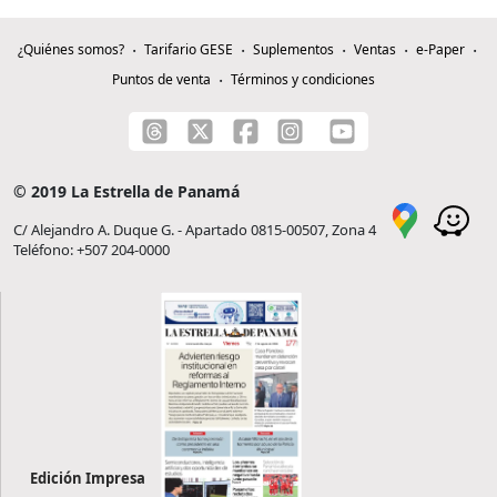
¿Quiénes somos?
Tarifario GESE
Suplementos
Ventas
e-Paper
Puntos de venta
Términos y condiciones
© 2019 La Estrella de Panamá
C/ Alejandro A. Duque G. - Apartado 0815-00507, Zona 4
Teléfono: +507 204-0000
Edición Impresa