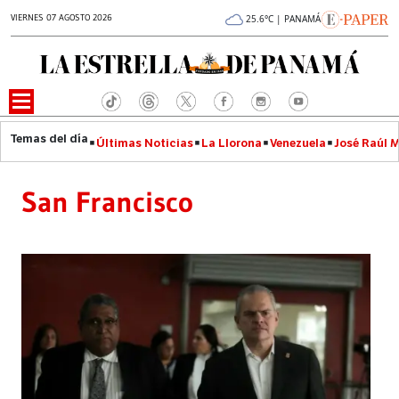
VIERNES 07 AGOSTO 2026
25.6°C | PANAMÁ
Últimas Noticias
La Llorona
Venezuela
José Raúl 
San Francisco