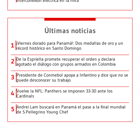
interconexión eléctrica en la mira
Últimas noticias
¡Viernes dorado para Panamá!: Dos medallas de oro y un
1
récord histórico en Santo Domingo
De la Espriella promete recuperar el orden y declara
2
agotado el diálogo con grupos armados en Colombia
Presidente de Conmebol apoya a Infantino y dice que no se
3
puede desconocer su trabajo
Vuelve la NFL: Panthers se imponen 33-30 ante los
4
Cardinals
Andrei Lam buscará en Panamá el pase a la final mundial
5
de S.Pellegrino Young Chef