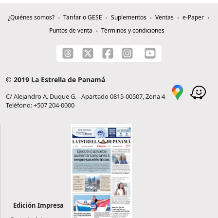
¿Quiénes somos?
Tarifario GESE
Suplementos
Ventas
e-Paper
Puntos de venta
Términos y condiciones
© 2019 La Estrella de Panamá
C/ Alejandro A. Duque G. - Apartado 0815-00507, Zona 4
Teléfono: +507 204-0000
Edición Impresa