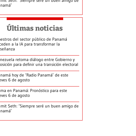
mit Seth: ‘Siempre seré un buen amigo de
anamá’
Últimas noticias
estros del sector público de Panamá
ceden a la IA para transformar la
señanza
nezuela retoma diálogo entre Gobierno y
osición para definir una transición electoral
namá hoy de ‘Radio Panamá’ de este
eves 6 de agosto
ima en Panamá: Pronóstico para este
eves 6 de agosto
mit Seth: ‘Siempre seré un buen amigo de
anamá’