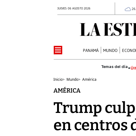
JUEVES 06 AGOSTO 2026
26
PANAMÁ
MUNDO
ECONO
Úl
Inicio
>
Mundo
>
América
AMÉRICA
Trump culp
en centros 