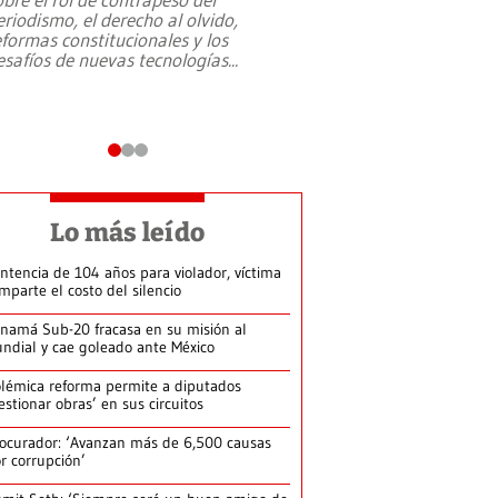
eriodismo, el derecho al olvido,
presidente de Brasil,
eformas constitucionales y los
da Silva, oficializó 
esafíos de nuevas tecnologías
...
candidatura
...
Lo más leído
ntencia de 104 años para violador, víctima
mparte el costo del silencio
namá Sub-20 fracasa en su misión al
ndial y cae goleado ante México
lémica reforma permite a diputados
estionar obras’ en sus circuitos
ocurador: ‘Avanzan más de 6,500 causas
r corrupción’