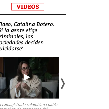
VIDEOS
ideo, Catalina Botero:
Video: Lula la
Si la gente elige
candidatura 
riminales, las
promesas de i
ociedades deciden
en defensa, ed
uicidarse’
tierras raras
a exmagistrada colombiana habla
Entre recuerdos y es
obre el rol de contrapeso del
referencias hacia sus