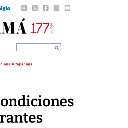
cional
Cepanim
condiciones
grantes