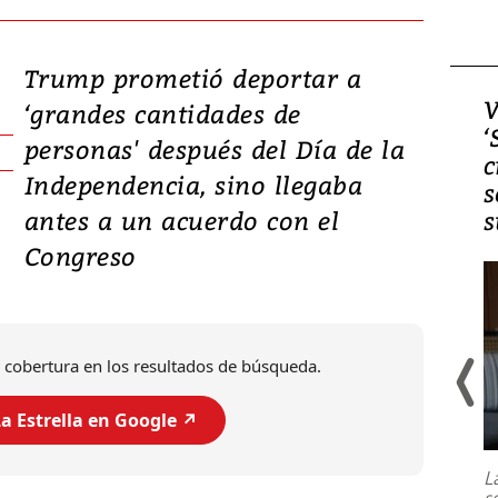
Trump prometió deportar a
Video, Japón: Terremoto
V
‘grandes cantidades de
deja heridos y graves
‘
personas' después del Día de la
daños en Kumamoto
c
Independencia, sino llegaba
s
antes a un acuerdo con el
s
Congreso
 cobertura en los resultados de búsqueda.
a Estrella en Google ↗️
Un fuerte terremoto de magnitud
7,1 se registró este martes 28 de
julio en la prefectura de Kumamoto,
L
al sur de Japón, provocando una
s