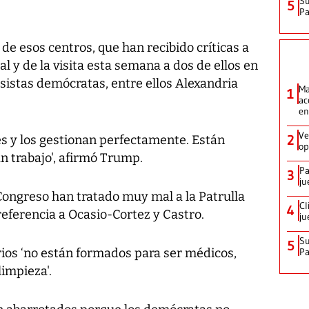
Su
5
P
de esos centros, que han recibido críticas a
 y de la visita esta semana a dos de ellos en
sistas demócratas, entre ellos Alexandria
Ma
1
ac
en
Ve
2
es y los gestionan perfectamente. Están
op
an trabajo', afirmó Trump.
Pa
3
ju
Congreso han tratado muy mal a la Patrulla
Cl
4
referencia a Ocasio-Cortez y Castro.
ju
Su
5
ios ‘no están formados para ser médicos,
P
impieza'.