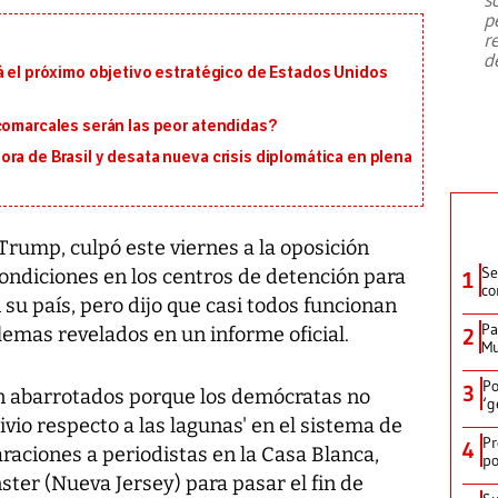
emergencia de gran
...
p
r
d
á el próximo objetivo estratégico de Estados Unidos
 comarcales serán las peor atendidas?
ra de Brasil y desata nueva crisis diplomática en plena
Trump, culpó este viernes a la oposición
Se
ondiciones en los centros de detención para
1
co
u país, pero dijo que casi todos funcionan
Pa
emas revelados en un informe oficial.
2
Mu
Po
3
án abarrotados porque los demócratas no
‘g
vio respecto a las lagunas' en el sistema de
Pr
4
raciones a periodistas en la Casa Blanca,
po
ter (Nueva Jersey) para pasar el fin de