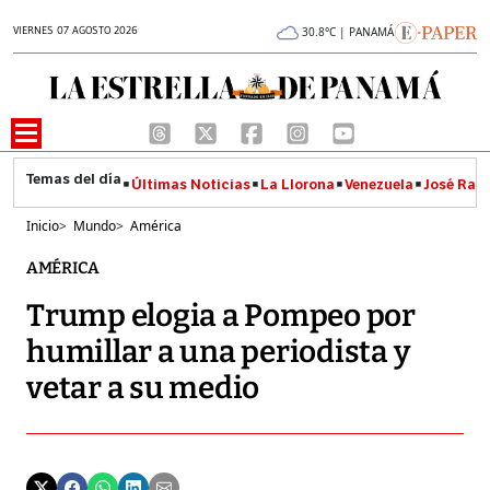
VIERNES 07 AGOSTO 2026
30.8°C | PANAMÁ
Últimas Noticias
La Llorona
Venezuela
José Raúl
Inicio
>
Mundo
>
América
AMÉRICA
Trump elogia a Pompeo por
humillar a una periodista y
vetar a su medio