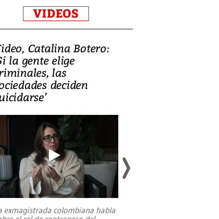
VIDEOS
ideo, Catalina Botero:
Video: Lula la
Si la gente elige
candidatura 
riminales, las
promesas de i
ociedades deciden
en defensa, ed
uicidarse’
tierras raras
a exmagistrada colombiana habla
Entre recuerdos y es
obre el rol de contrapeso del
referencias hacia sus