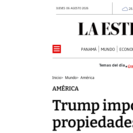
JUEVES 06 AGOSTO 2026
26
PANAMÁ
MUNDO
ECONO
Úl
Inicio
>
Mundo
>
América
AMÉRICA
Trump impon
propiedade