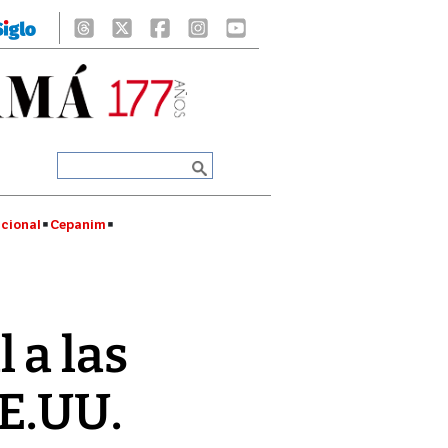
cional
Cepanim
 a las
E.UU.