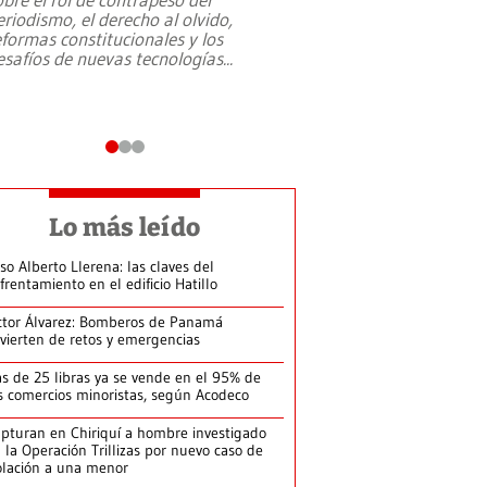
eriodismo, el derecho al olvido,
presidente de Brasil,
eformas constitucionales y los
da Silva, oficializó 
esafíos de nuevas tecnologías
...
candidatura
...
Lo más leído
so Alberto Llerena: las claves del
frentamiento en el edificio Hatillo
ctor Álvarez: Bomberos de Panamá
vierten de retos y emergencias
s de 25 libras ya se vende en el 95% de
s comercios minoristas, según Acodeco
pturan en Chiriquí a hombre investigado
 la Operación Trillizas por nuevo caso de
olación a una menor