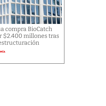
sa compra BioCatch
r $2.400 millones tras
estructuración
OMÍA