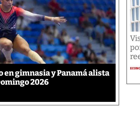
Vi
po
re
ECON
ro en gimnasia y Panamá alista
 Domingo 2026