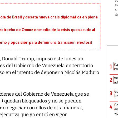
emergencia de gran
...
p
r
d
ra de Brasil y desata nueva crisis diplomática en plena
 estrecho de Ormuz en medio de la crisis que sacude al
no y oposición para definir una transición electoral
s, Donald Trump, impuso este lunes un
Ca
les del Gobierno de Venezuela en territorio
1
en
o en el intento de deponer a Nicolás Maduro
Ví
2
ad
Ga
3
 bienes del Gobierno de Venezuela que se
lo
..) quedan bloqueados y no se pueden
Ca
4
ar o negociar con ellos de otra manera",
en
vi
ecutiva que ya entró en vigor.