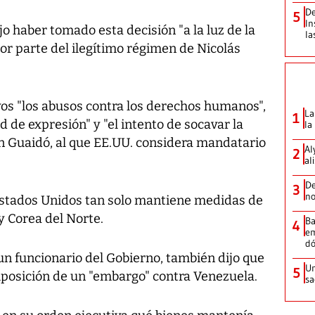
De
5
In
o haber tomado esta decisión "a la luz de la
la
or parte del ilegítimo régimen de Nicolás
s "los abusos contra los derechos humanos",
La
1
ad de expresión" y "el intento de socavar la
la
an Guaidó, al que EE.UU. considera mandatario
Al
2
al
De
3
no
Estados Unidos tan solo mantiene medidas de
 y Corea del Norte.
Ba
4
em
dó
a un funcionario del Gobierno, también dijo que
Un
5
posición de un "embargo" contra Venezuela.
sa