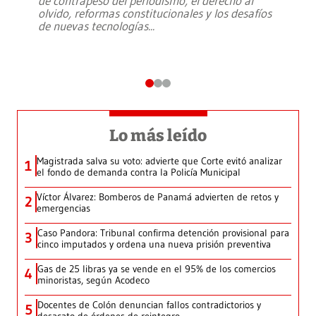
de contrapeso del periodismo, el derecho al
olvido, reformas constitucionales y los desafíos
de nuevas tecnologías
...
Lo más leído
Magistrada salva su voto: advierte que Corte evitó analizar
1
el fondo de demanda contra la Policía Municipal
Víctor Álvarez: Bomberos de Panamá advierten de retos y
2
emergencias
Caso Pandora: Tribunal confirma detención provisional para
3
cinco imputados y ordena una nueva prisión preventiva
Gas de 25 libras ya se vende en el 95% de los comercios
4
minoristas, según Acodeco
Docentes de Colón denuncian fallos contradictorios y
5