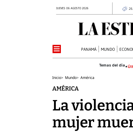
JUEVES 06 AGOSTO 2026
26
PANAMÁ
MUNDO
ECONO
Úl
Inicio
>
Mundo
>
América
AMÉRICA
La violenci
mujer muer