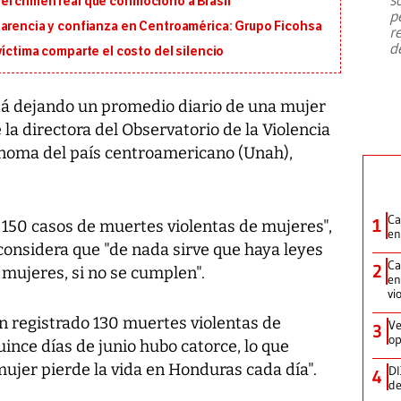
en el crimen real que conmocionó a Brasil
emergencia de gran
...
p
parencia y confianza en Centroamérica: Grupo Ficohsa
r
d
víctima comparte el costo del silencio
tá dejando un promedio diario de una mujer
 la directora del Observatorio de la Violencia
ónoma del país centroamericano (Unah),
Ca
1
 150 casos de muertes violentas de mujeres",
en
onsidera que "de nada sirve que haya leyes
Ca
2
 mujeres, si no se cumplen".
en
vi
 registrado 130 muertes violentas de
Ve
3
op
ince días de junio hubo catorce, lo que
ujer pierde la vida en Honduras cada día".
DI
4
de