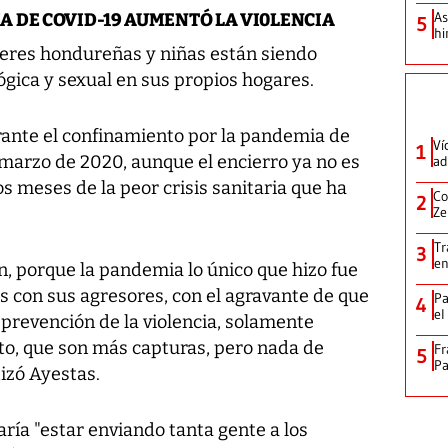
As
 DE COVID-19 AUMENTÓ LA VI0LENCIA
5
hi
res hondureñas y niñas están siendo
ológica y sexual en sus propios hogares.
rante el confinamiento por la pandemia de
Ví
1
 marzo de 2020, aunque el encierro ya no es
ad
s meses de la peor crisis sanitaria que ha
Co
2
Ze
Tr
3
en
n, porque la pandemia lo único que hizo fue
as con sus agresores, con el agravante de que
Pa
4
el
prevención de la violencia, solamente
ito, que son más capturas, pero nada de
Fr
5
Pa
tizó Ayestas.
aría "estar enviando tanta gente a los