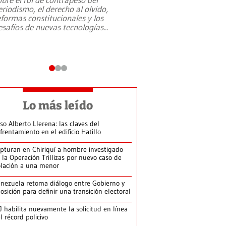
eriodismo, el derecho al olvido,
presidente de Brasil,
eformas constitucionales y los
da Silva, oficializó 
esafíos de nuevas tecnologías
...
candidatura
...
Lo más leído
so Alberto Llerena: las claves del
frentamiento en el edificio Hatillo
pturan en Chiriquí a hombre investigado
 la Operación Trillizas por nuevo caso de
olación a una menor
nezuela retoma diálogo entre Gobierno y
osición para definir una transición electoral
J habilita nuevamente la solicitud en línea
l récord policivo