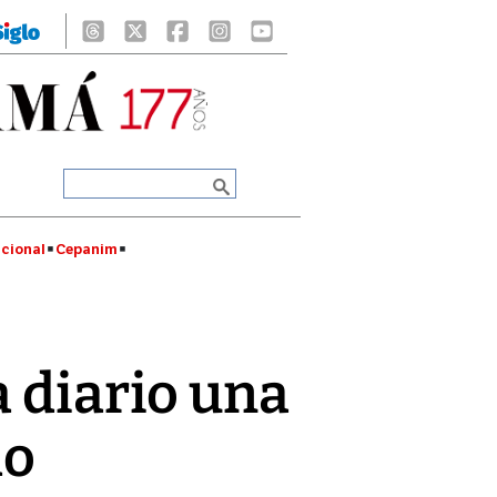
cional
Cepanim
a diario una
mo