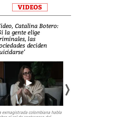
VIDEOS
ideo, Catalina Botero:
Video: Lula la
Si la gente elige
candidatura 
riminales, las
promesas de i
ociedades deciden
en defensa, ed
uicidarse’
tierras raras
a exmagistrada colombiana habla
Entre recuerdos y es
obre el rol de contrapeso del
referencias hacia sus