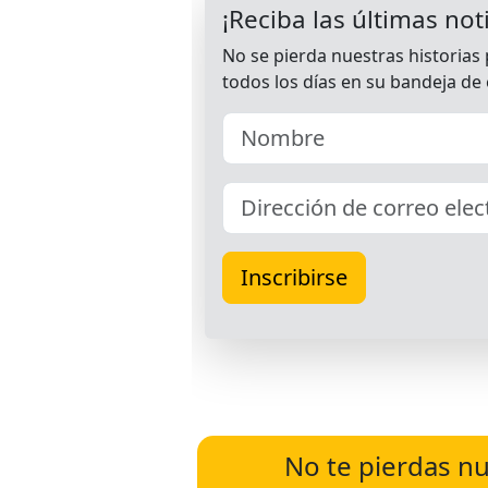
No te pierdas nu