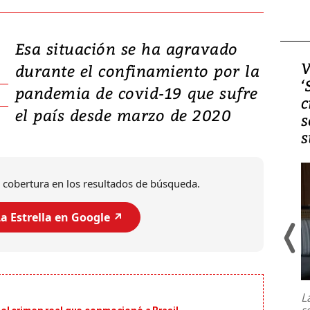
Esa situación se ha agravado
Video, Japón: Terremoto
V
durante el confinamiento por la
deja heridos y graves
‘
pandemia de covid-19 que sufre
daños en Kumamoto
c
el país desde marzo de 2020
s
s
 cobertura en los resultados de búsqueda.
a Estrella en Google ↗️
Un fuerte terremoto de magnitud
7,1 se registró este martes 28 de
julio en la prefectura de Kumamoto,
L
al sur de Japón, provocando una
s