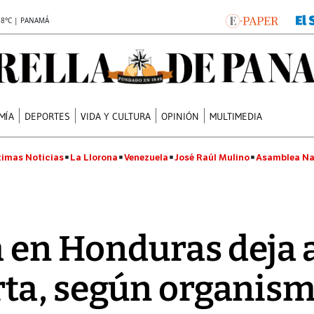
.8°C | PANAMÁ
MÍA
DEPORTES
VIDA Y CULTURA
OPINIÓN
MULTIMEDIA
timas Noticias
La Llorona
Venezuela
José Raúl Mulino
Asamblea Na
a en Honduras deja 
ta, según organis