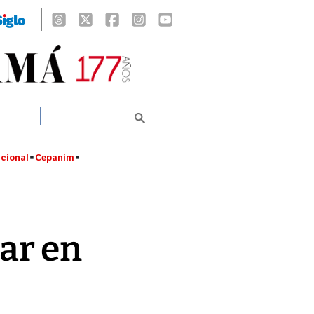
cional
Cepanim
ar en