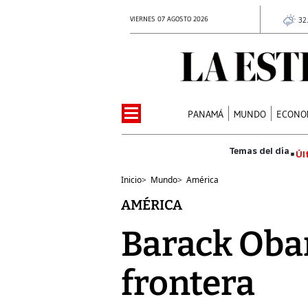
VIERNES 07 AGOSTO 2026
32
PANAMÁ
MUNDO
ECONO
Úl
Inicio
>
Mundo
>
América
AMÉRICA
Barack Oba
frontera