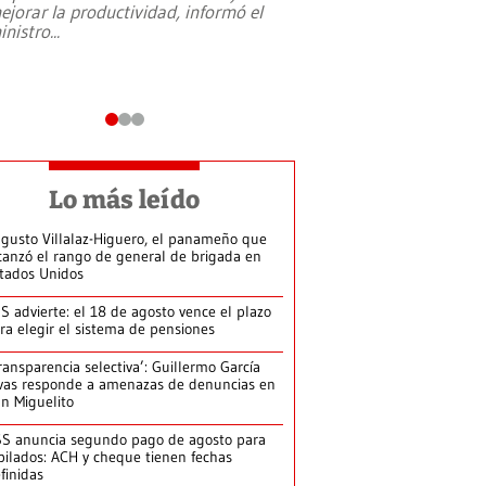
ejorar la productividad, informó el
periodismo, el derech
inistro
...
reformas constitucio
desafíos de nuevas t
Lo más leído
gusto Villalaz-Higuero, el panameño que
canzó el rango de general de brigada en
tados Unidos
S advierte: el 18 de agosto vence el plazo
ra elegir el sistema de pensiones
ransparencia selectiva’: Guillermo García
vas responde a amenazas de denuncias en
n Miguelito
S anuncia segundo pago de agosto para
bilados: ACH y cheque tienen fechas
finidas