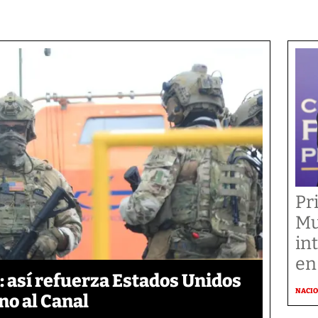
Pr
Mu
in
en
 así refuerza Estados Unidos
NACI
no al Canal