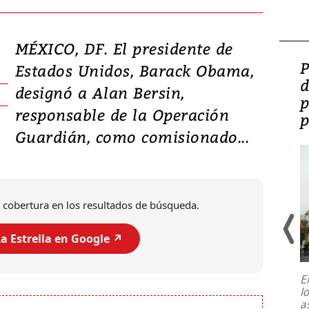
MÉXICO, DF. El presidente de
Video: Lula lanza su
P
Estados Unidos, Barack Obama,
candidatura con
d
designó a Alan Bersin,
promesas de inversión
p
responsable de la Operación
en defensa, educación y
p
Guardián, como comisionado...
tierras raras
 cobertura en los resultados de búsqueda.
a Estrella en Google ↗️
E
l
Entre recuerdos y escuetas
a
referencias hacia sus adversarios, el