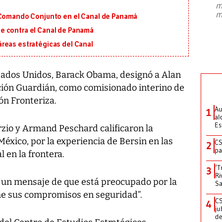
m
presidente de Brasil, Luiz Inácio Lula
m
 Comando Conjunto en el Canal de Panamá
da Silva, oficializó este domingo su
candidatura
...
e contra el Canal de Panamá
reas estratégicas del Canal
tados Unidos, Barack Obama, designó a Alan
ción Guardián, como comisionado interino de
ón Fronteriza.
Au
1
al
Es
zio y Armand Peschard calificaron la
éxico, por la experiencia de Bersin en las
CS
2
pa
l en la frontera.
‘T
3
Ri
 un mensaje de que está preocupado por la
Sa
me sus compromisos en seguridad”.
CS
4
ju
de