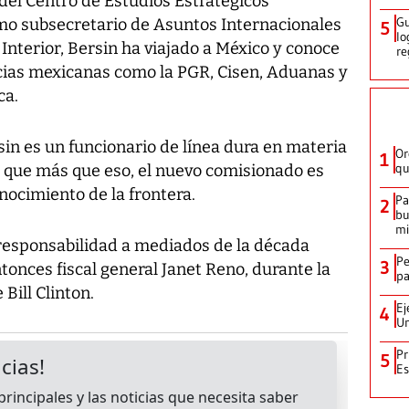
el Centro de Estudios Estratégicos
Gu
mo subsecretario de Asuntos Internacionales
5
lo
nterior, Bersin ha viajado a México y conoce
re
ias mexicanas como la PGR, Cisen, Aduanas y
ca.
in es un funcionario de línea dura en materia
Or
1
qu
jo que más que eso, el nuevo comisionado es
ocimiento de la frontera.
Pa
2
bu
mi
responsabilidad a mediados de la década
Pe
3
tonces fiscal general Janet Reno, durante la
pa
Bill Clinton.
Ej
4
Un
Pr
5
Es