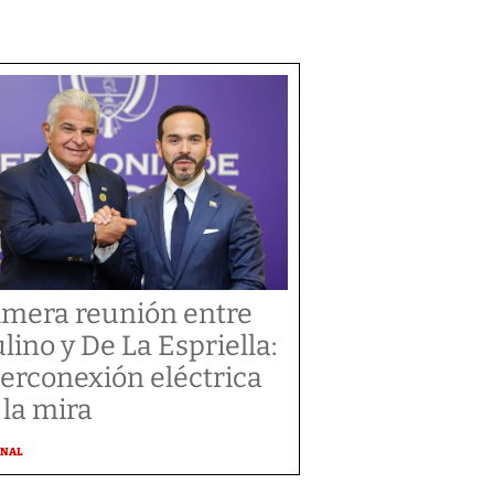
imera reunión entre
lino y De La Espriella:
terconexión eléctrica
 la mira
ONAL