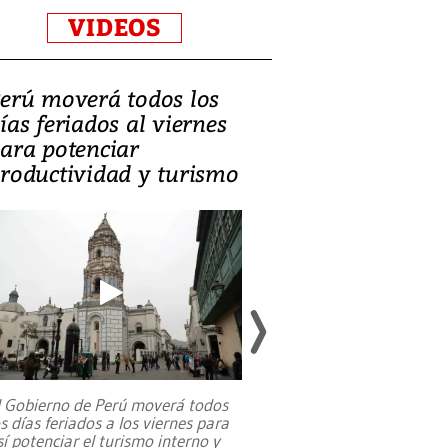
VIDEOS
erú moverá todos los
Video, Catalin
ías feriados al viernes
‘Si la gente el
ara potenciar
criminales, la
roductividad y turismo
sociedades de
suicidarse’
l Gobierno de Perú moverá todos
os días feriados a los viernes para
La exmagistrada co
sí potenciar el turismo interno y
sobre el rol de contr