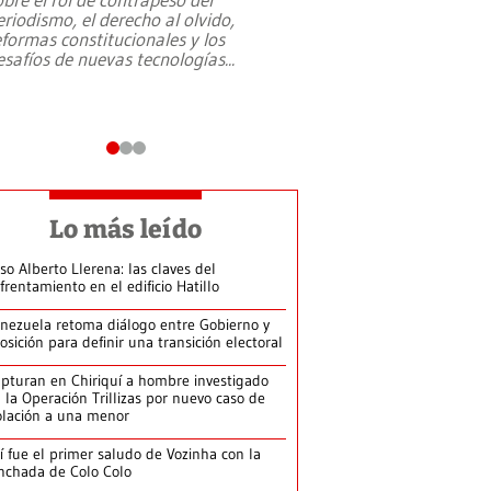
eriodismo, el derecho al olvido,
presidente de Brasil,
eformas constitucionales y los
da Silva, oficializó 
esafíos de nuevas tecnologías
...
candidatura
...
Lo más leído
so Alberto Llerena: las claves del
frentamiento en el edificio Hatillo
nezuela retoma diálogo entre Gobierno y
osición para definir una transición electoral
pturan en Chiriquí a hombre investigado
 la Operación Trillizas por nuevo caso de
olación a una menor
í fue el primer saludo de Vozinha con la
nchada de Colo Colo