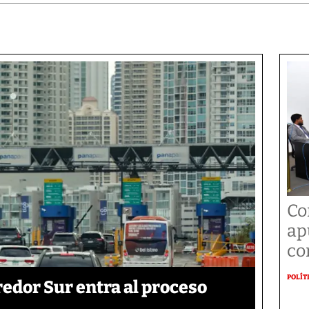
Co
ap
co
POLÍT
edor Sur entra al proceso