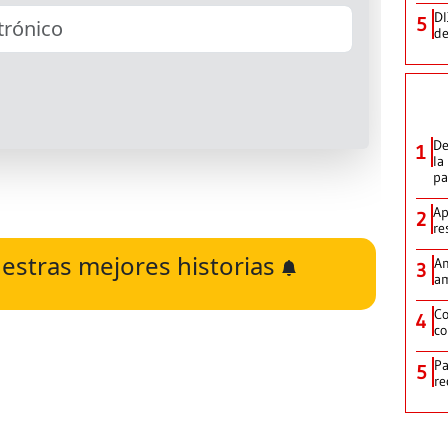
DI
5
de
De
1
la
p
Ap
2
re
estras mejores historias
Am
3
am
Co
4
co
Pa
5
re