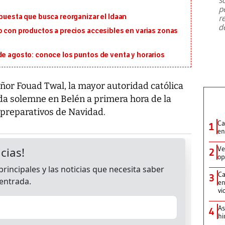
emergencia de gran
...
p
opuesta que busca reorganizar el Idaan
r
d
o con productos a precios accesibles en varias zonas
de agosto: conoce los puntos de venta y horarios
ñor Fouad Twal, la mayor autoridad católica
ada solemne en Belén a primera hora de la
 preparativos de Navidad.
Ca
1
en
Ve
2
op
Ca
3
en
vi
As
4
hi