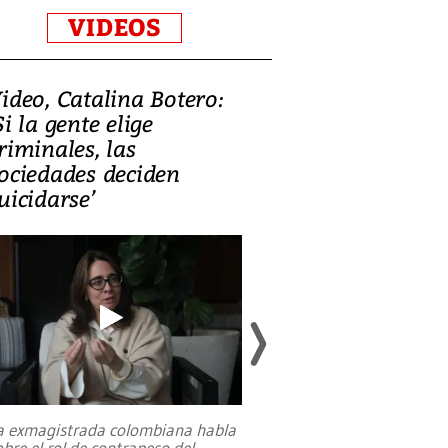
VIDEOS
ideo, Catalina Botero:
Video: Lula la
Si la gente elige
candidatura 
riminales, las
promesas de i
ociedades deciden
en defensa, ed
uicidarse’
tierras raras
a exmagistrada colombiana habla
Entre recuerdos y es
obre el rol de contrapeso del
referencias hacia sus