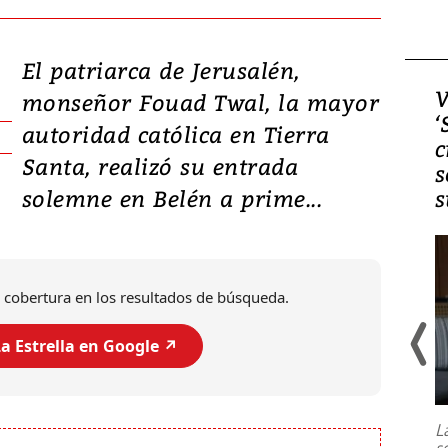
El patriarca de Jerusalén,
Video, Japón: Terremoto
V
monseñor Fouad Twal, la mayor
deja heridos y graves
‘
autoridad católica en Tierra
daños en Kumamoto
c
Santa, realizó su entrada
s
solemne en Belén a prime...
s
 cobertura en los resultados de búsqueda.
a Estrella en Google ↗️
Un fuerte terremoto de magnitud
7,1 se registró este martes 28 de
julio en la prefectura de Kumamoto,
L
al sur de Japón, provocando una
s