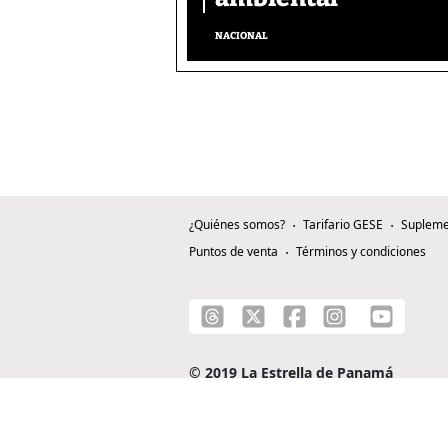
NACIONAL
¿Quiénes somos?
Tarifario GESE
Supleme
Puntos de venta
Términos y condiciones
© 2019 La Estrella de Panamá
C/ Alejandro A. Duque G. - Apartado 0815-0
Teléfono: +507 204-0000