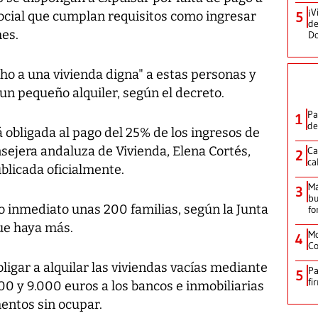
¡V
social que cumplan requisitos como ingresar
5
de
es.
D
cho a una vivienda digna" a estas personas y
un pequeño alquiler, según el decreto.
Pa
1
de
 obligada al pago del 25% de los ingresos de
onsejera andaluza de Vivienda, Elena Cortés,
Ca
2
ca
ublicada oficialmente.
M
3
bu
o inmediato unas 200 familias, según la Junta
fo
ue haya más.
Mo
4
Co
igar a alquilar las viviendas vacías mediante
Pa
5
fi
000 y 9.000 euros a los bancos e inmobiliarias
ntos sin ocupar.