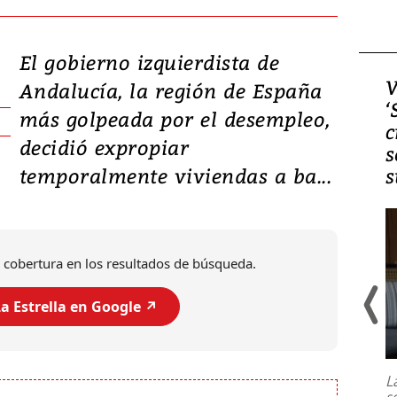
El gobierno izquierdista de
Video, Japón: Terremoto
V
Andalucía, la región de España
deja heridos y graves
‘
más golpeada por el desempleo,
daños en Kumamoto
c
decidió expropiar
s
temporalmente viviendas a ba...
s
 cobertura en los resultados de búsqueda.
a Estrella en Google ↗️
Un fuerte terremoto de magnitud
7,1 se registró este martes 28 de
julio en la prefectura de Kumamoto,
L
al sur de Japón, provocando una
s