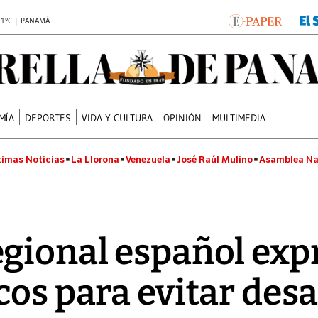
.1°C | PANAMÁ
MÍA
DEPORTES
VIDA Y CULTURA
OPINIÓN
MULTIMEDIA
timas Noticias
La Llorona
Venezuela
José Raúl Mulino
Asamblea Na
gional español exp
cos para evitar desa