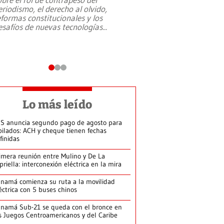
eriodismo, el derecho al olvido,
presidente de Brasil,
eformas constitucionales y los
da Silva, oficializó 
esafíos de nuevas tecnologías
...
candidatura
...
Lo más leído
S anuncia segundo pago de agosto para
bilados: ACH y cheque tienen fechas
finidas
imera reunión entre Mulino y De La
priella: interconexión eléctrica en la mira
namá comienza su ruta a la movilidad
éctrica con 5 buses chinos
namá Sub-21 se queda con el bronce en
s Juegos Centroamericanos y del Caribe