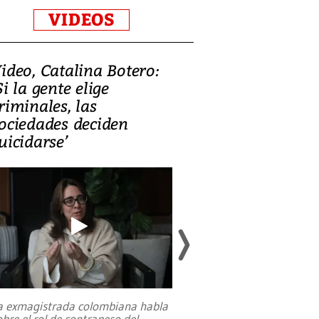
VIDEOS
ideo, Catalina Botero:
Video: Lula la
Si la gente elige
candidatura 
riminales, las
promesas de i
ociedades deciden
en defensa, ed
uicidarse’
tierras raras
a exmagistrada colombiana habla
Entre recuerdos y es
obre el rol de contrapeso del
referencias hacia sus