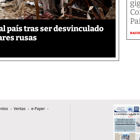
gi
Co
Pai
 país tras ser desvinculado
NACI
tares rusas
ntos
Ventas
e-Paper