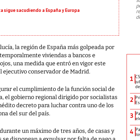
emergencia de gran
...
p
ta sigue sacudiendo a España y Europa
r
d
alucía, la región de España más golpeada por
 temporalmente viviendas a bancos e
ojos, una medida que entró en vigor este
l ejecutivo conservador de Madrid.
CS
1
ju
de
gurar el cumplimiento de la función social de
a, el gobierno regional dirigido por socialistas
Pr
2
Es
édito decreto para luchar contra uno de los
a del sur del país.
Pa
3
el
Pa
 durante un máximo de tres años, de casas y
4
lo
se dispongan a expulsar por falta de pago a