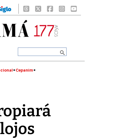
cional
Cepanim
ropiará
lojos