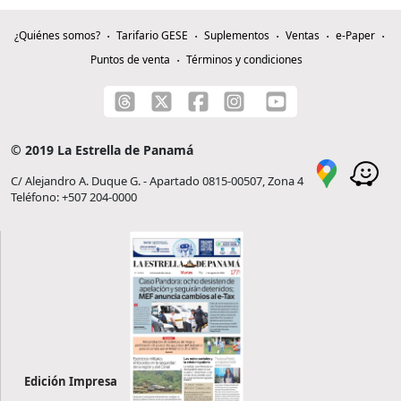
¿Quiénes somos?
Tarifario GESE
Suplementos
Ventas
e-Paper
Puntos de venta
Términos y condiciones
© 2019 La Estrella de Panamá
C/ Alejandro A. Duque G. - Apartado 0815-00507, Zona 4
Teléfono: +507 204-0000
Edición Impresa