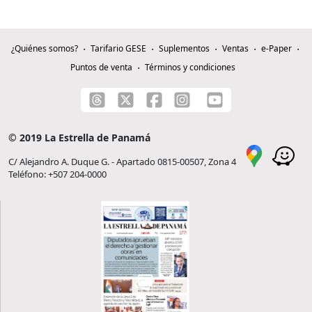
¿Quiénes somos?
Tarifario GESE
Suplementos
Ventas
e-Paper
Puntos de venta
Términos y condiciones
© 2019 La Estrella de Panamá
C/ Alejandro A. Duque G. - Apartado 0815-00507, Zona 4
Teléfono: +507 204-0000