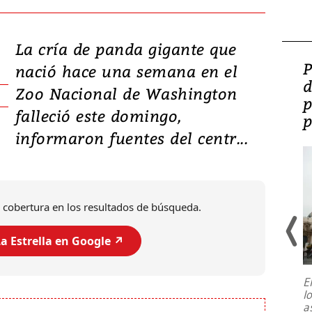
La cría de panda gigante que
Video: Lula lanza su
P
nació hace una semana en el
candidatura con
d
Zoo Nacional de Washington
promesas de inversión
p
falleció este domingo,
en defensa, educación y
p
informaron fuentes del centr...
tierras raras
 cobertura en los resultados de búsqueda.
a Estrella en Google ↗️
E
l
Entre recuerdos y escuetas
a
referencias hacia sus adversarios, el