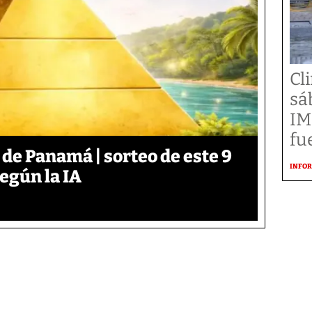
Cl
sá
IM
fu
 de Panamá | sorteo de este 9
INFOR
según la IA