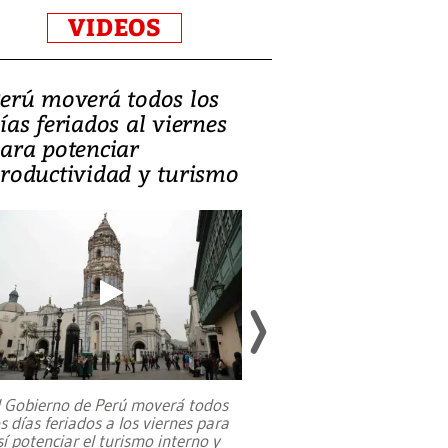
VIDEOS
erú moverá todos los
Video, Catalin
ías feriados al viernes
‘Si la gente el
ara potenciar
criminales, la
roductividad y turismo
sociedades de
suicidarse’
l Gobierno de Perú moverá todos
os días feriados a los viernes para
La exmagistrada co
sí potenciar el turismo interno y
sobre el rol de contr