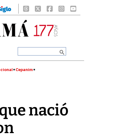
cional
Cepanim
 que nació
on