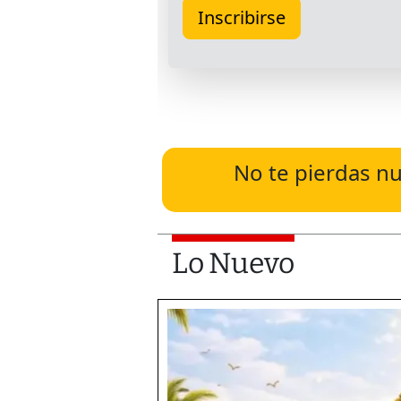
No te pierdas nu
Lo Nuevo