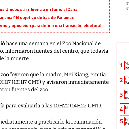
m
presidente de Brasil, Luiz Inácio Lula
m
os Unidos su influencia en torno al Canal
da Silva, oficializó este domingo su
candidatura
...
Panamá? El objetivo detrás de Panamax
no y oposición para definir una transición electoral
ció hace una semana en el Zoo Nacional de
o, informaron fuentes del centro, que todavía
e la muerte.
Mu
1
lo
 zoo "oyeron que la madre, Mei Xiang, emitía
¿P
2
 09H17 (13H17 GMT) y avisaron inmediatamente
Pa
caron fuentes del zoo.
El
3
no
ría para evaluarla a las 10H22 (14H22 GMT).
El
4
Pr
5
mediatamente a practicarle la reanimación
Es