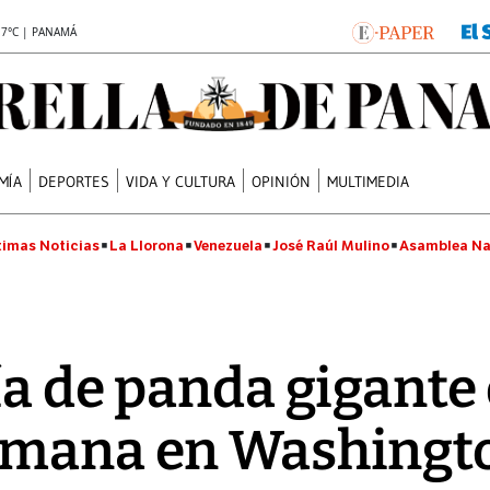
.7°C | PANAMÁ
MÍA
DEPORTES
VIDA Y CULTURA
OPINIÓN
MULTIMEDIA
timas Noticias
La Llorona
Venezuela
José Raúl Mulino
Asamblea Na
ía de panda gigante
emana en Washingt