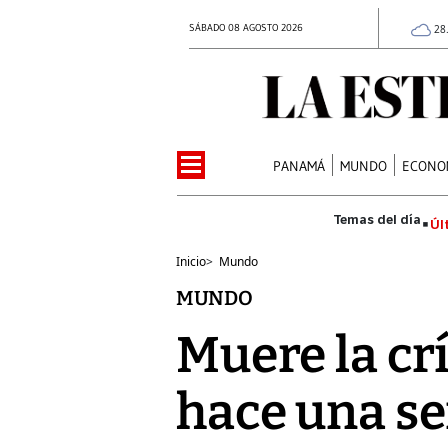
SÁBADO 08 AGOSTO 2026
28
PANAMÁ
MUNDO
ECONO
Úl
Inicio
>
Mundo
MUNDO
Muere la cr
hace una s