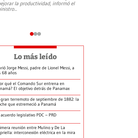
ejorar la productividad, informó el
periodismo, el derech
inistro
...
reformas constitucio
desafíos de nuevas t
Lo más leído
rió Jorge Messi, padre de Lionel Messi, a
s 68 años
or qué el Comando Sur entrena en
namá? El objetivo detrás de Panamax
 gran terremoto de septiembre de 1882: la
che que estremeció a Panamá
 acuerdo legislativo PDC – PRD
imera reunión entre Mulino y De La
priella: interconexión eléctrica en la mira