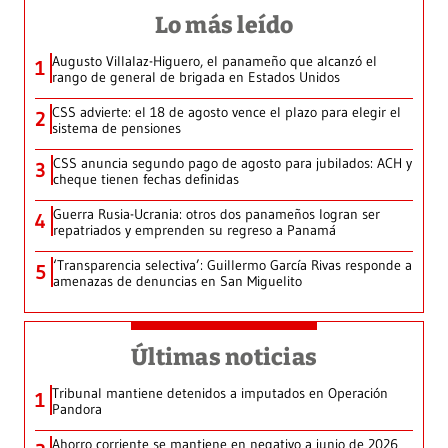
Lo más leído
Augusto Villalaz-Higuero, el panameño que alcanzó el
1
rango de general de brigada en Estados Unidos
CSS advierte: el 18 de agosto vence el plazo para elegir el
2
sistema de pensiones
CSS anuncia segundo pago de agosto para jubilados: ACH y
3
cheque tienen fechas definidas
Guerra Rusia-Ucrania: otros dos panameños logran ser
4
repatriados y emprenden su regreso a Panamá
‘Transparencia selectiva’: Guillermo García Rivas responde a
5
amenazas de denuncias en San Miguelito
Últimas noticias
Tribunal mantiene detenidos a imputados en Operación
1
Pandora
Ahorro corriente se mantiene en negativo a junio de 2026