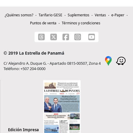
¿Quiénes somos?
Tarifario GESE
Suplementos
Ventas
e-Paper
Puntos de venta
Términos y condiciones
© 2019 La Estrella de Panamá
C/ Alejandro A. Duque G. - Apartado 0815-00507, Zona 4
Teléfono: +507 204-0000
Edición Impresa