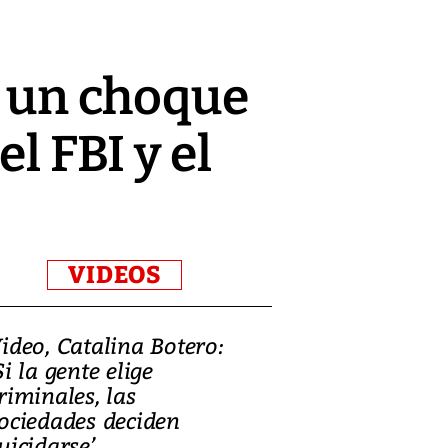
a un choque
l FBI y el
VIDEOS
ideo, Catalina Botero:
Video: Lula la
Si la gente elige
candidatura 
riminales, las
promesas de i
ociedades deciden
en defensa, ed
uicidarse’
tierras raras