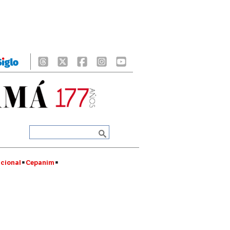
cional
Cepanim