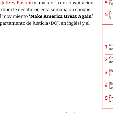
4
o
Jeffrey Epstein
y una teoría de conspiración
Op
 muerte desataron esta semana un choque
Ab
5
‘Make America Great Again’
del movimiento
gr
epartamento de Justicia (DOJ, en inglés) y el
Nu
1
de
Op
2
de
Mo
3
mi
Th
4
se
Ap
5
pl