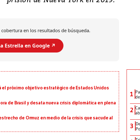
 cobertura en los resultados de búsqueda.
a Estrella en Google ↗️
á el próximo objetivo estratégico de Estados Unidos
Pa
1
de
ra de Brasil y desata nueva crisis diplomática en plena
Ca
2
ab
 estrecho de Ormuz en medio de la crisis que sacude al
De
3
Po
Tr