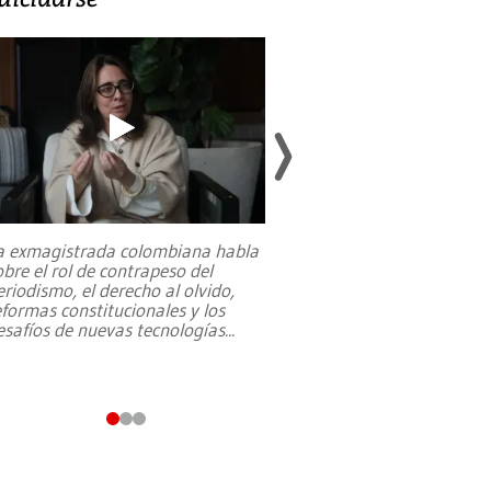
a exmagistrada colombiana habla
Entre recuerdos y es
obre el rol de contrapeso del
referencias hacia sus
eriodismo, el derecho al olvido,
presidente de Brasil,
eformas constitucionales y los
da Silva, oficializó 
esafíos de nuevas tecnologías
...
candidatura
...