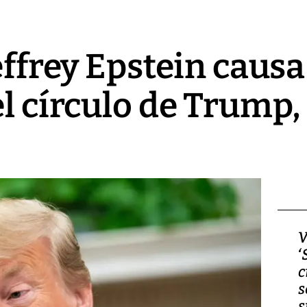
Jeffrey Epstein caus
l círculo de Trump, e
Video, Japón: Terremoto
V
deja heridos y graves
‘
daños en Kumamoto
c
s
s