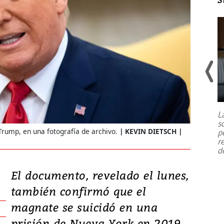
Un fuerte terremoto de magnitud
7,1 se registró este martes 28 de
julio en la prefectura de Kumamoto,
L
al sur de Japón, provocando una
s
emergencia de gran
...
Trump, en una fotografía de archivo.
KEVIN DIETSCH |
p
r
d
El documento, revelado el lunes,
también confirmó que el
magnate se suicidó en una
prisión de Nueva York en 2019.