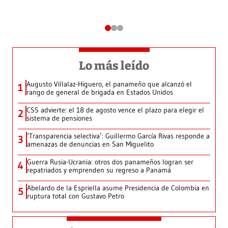
Lo más leído
Augusto Villalaz-Higuero, el panameño que alcanzó el
1
rango de general de brigada en Estados Unidos
CSS advierte: el 18 de agosto vence el plazo para elegir el
2
sistema de pensiones
‘Transparencia selectiva’: Guillermo García Rivas responde a
3
amenazas de denuncias en San Miguelito
Guerra Rusia-Ucrania: otros dos panameños logran ser
4
repatriados y emprenden su regreso a Panamá
Abelardo de la Espriella asume Presidencia de Colombia en
5
ruptura total con Gustavo Petro