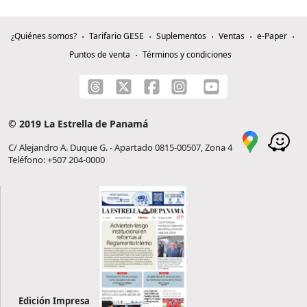
¿Quiénes somos?
Tarifario GESE
Suplementos
Ventas
e-Paper
Puntos de venta
Términos y condiciones
© 2019 La Estrella de Panamá
C/ Alejandro A. Duque G. - Apartado 0815-00507, Zona 4
Teléfono: +507 204-0000
Edición Impresa