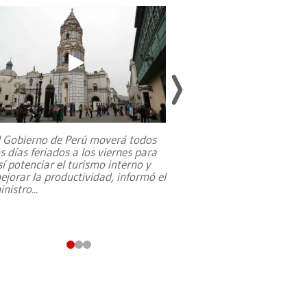
l Gobierno de Perú moverá todos
os días feriados a los viernes para
La exmagistrada co
sí potenciar el turismo interno y
sobre el rol de contr
ejorar la productividad, informó el
periodismo, el derech
inistro
...
reformas constitucio
desafíos de nuevas t