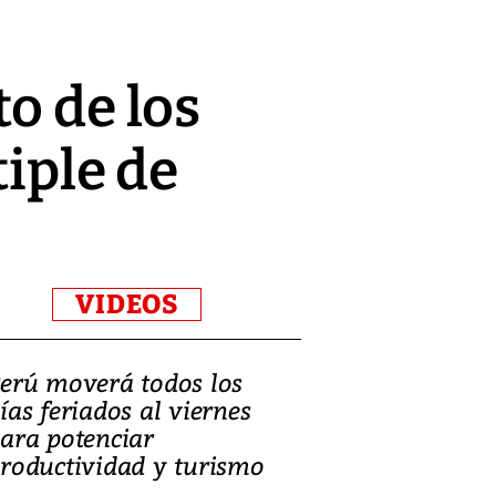
o de los
tiple de
VIDEOS
erú moverá todos los
Video, Catalin
ías feriados al viernes
‘Si la gente el
ara potenciar
criminales, la
roductividad y turismo
sociedades de
suicidarse’