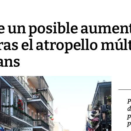
de un posible aument
as el atropello múl
ans
Video: Lula lanza su
P
candidatura con
d
promesas de inversión
p
en defensa, educación y
p
tierras raras