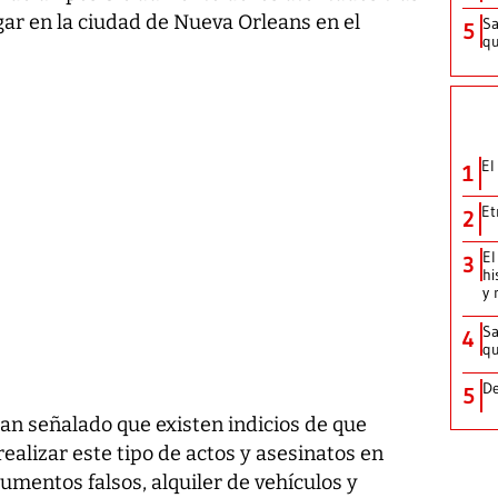
ugar en la ciudad de Nueva Orleans en el
Sa
5
qu
El
1
Et
2
El
3
hi
y 
Sa
4
qu
De
5
an señalado que existen indicios de que
ealizar este tipo de actos y asesinatos en
umentos falsos, alquiler de vehículos y