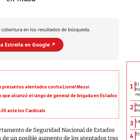
 cobertura en los resultados de búsqueda.
a Estrella en Google ↗️
El
1
on presuntos atentados contra Lionel Messi
hi
re
o que alcanzó el rango de general de brigada en Estados
An
2
es
-30 ante los Cardinals
La
3
epartamento de Seguridad Nacional de Estados
Et
4
s de un posible aumento de los atentados tras