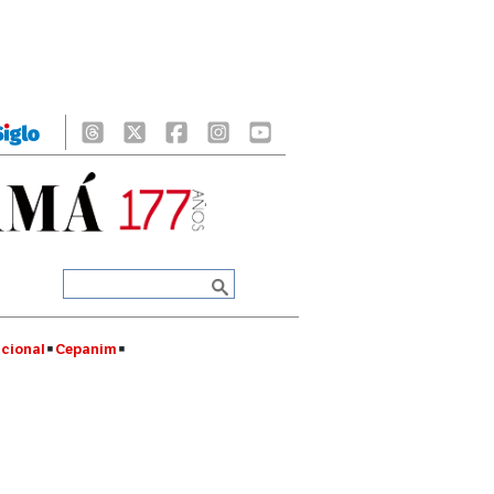
cional
Cepanim