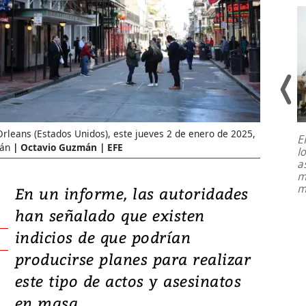
Orleans (Estados Unidos), este jueves 2 de enero de 2025,
E
mán
Octavio Guzmán | EFE
l
Entre recuerdos y escuetas
a
referencias hacia sus adversarios, el
m
presidente de Brasil, Luiz Inácio Lula
m
En un informe, las autoridades
da Silva, oficializó este domingo su
candidatura
...
han señalado que existen
indicios de que podrían
producirse planes para realizar
este tipo de actos y asesinatos
en masa