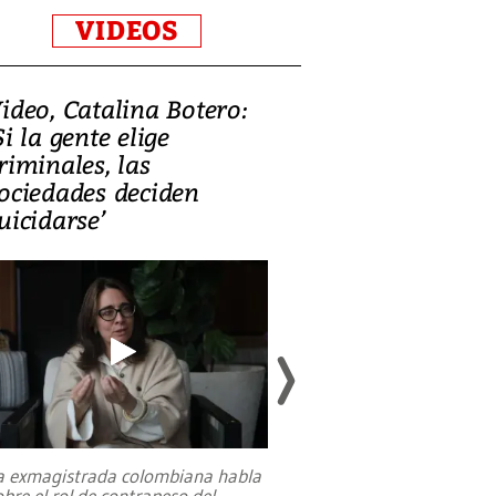
VIDEOS
ideo, Catalina Botero:
Video: Lula la
Si la gente elige
candidatura 
riminales, las
promesas de i
ociedades deciden
en defensa, ed
uicidarse’
tierras raras
a exmagistrada colombiana habla
Entre recuerdos y es
obre el rol de contrapeso del
referencias hacia sus