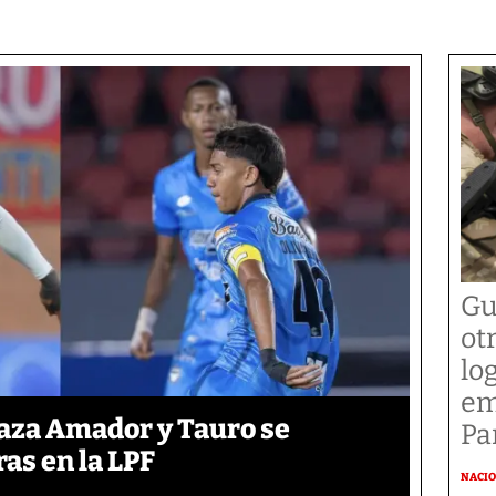
Gu
ot
lo
em
laza Amador y Tauro se
P
ras en la LPF
NACI