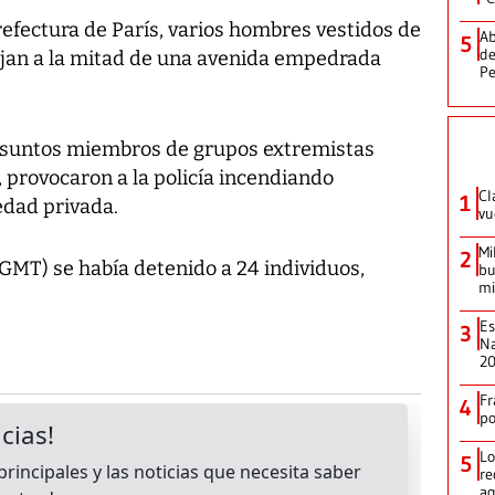
efectura de París, varios hombres vestidos de
Ab
5
de
ujan a la mitad de una avenida empedrada
Pe
suntos miembros de grupos extremistas
provocaron a la policía incendiando
Cl
1
edad privada.
vu
Mi
2
0 GMT) se había detenido a 24 individuos,
bu
mi
Es
3
Na
2
Fr
4
p
Lo
5
re
ag