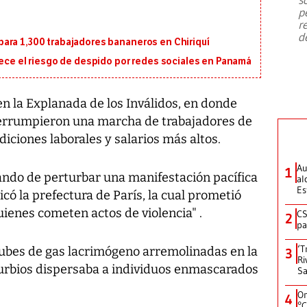
emergencia de gran
...
p
r
d
ara 1,300 trabajadores bananeros en Chiriquí
rece el riesgo de despido por redes sociales en Panamá
n la Explanada de los Inválidos, en donde
terrumpieron una marcha de trabajadores de
diciones laborales y salarios más altos.
Au
1
tando de perturbar una manifestación pacífica
al
Es
icó la prefectura de París, la cual prometió
ienes cometen actos de violencia" .
CS
2
pa
‘T
bes de gas lacrimógeno arremolinadas en la
3
Ri
sturbios dispersaba a individuos enmascarados
Sa
On
4
°C