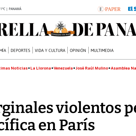
.1°C | PANAMÁ
MÍA
DEPORTES
VIDA Y CULTURA
OPINIÓN
MULTIMEDIA
timas Noticias
La Llorona
Venezuela
José Raúl Mulino
Asamblea Na
ginales violentos 
́fica en París