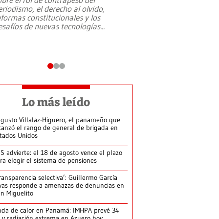
eriodismo, el derecho al olvido,
presidente de Brasil,
eformas constitucionales y los
da Silva, oficializó 
esafíos de nuevas tecnologías
...
candidatura
...
Lo más leído
gusto Villalaz-Higuero, el panameño que
canzó el rango de general de brigada en
tados Unidos
S advierte: el 18 de agosto vence el plazo
ra elegir el sistema de pensiones
ransparencia selectiva’: Guillermo García
vas responde a amenazas de denuncias en
n Miguelito
da de calor en Panamá: IMHPA prevé 34
 y radiación extrema en Azuero hoy