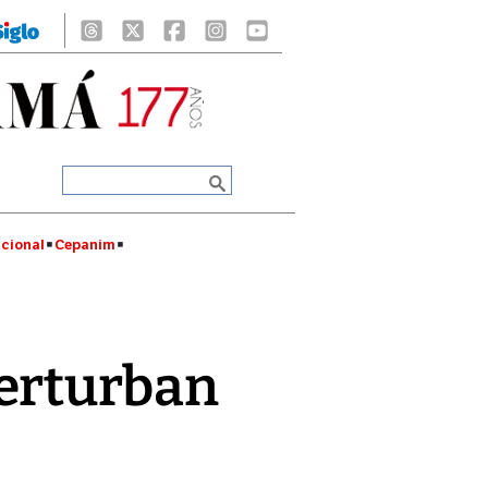
cional
Cepanim
perturban