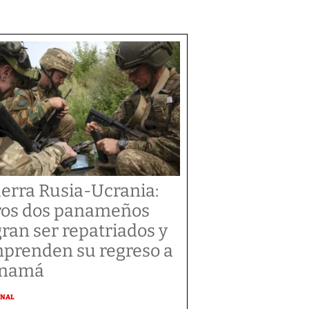
erra Rusia-Ucrania:
ros dos panameños
gran ser repatriados y
prenden su regreso a
anamá
ONAL