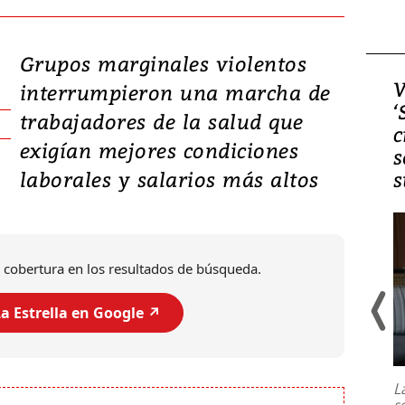
Grupos marginales violentos
Video, Japón: Terremoto
V
interrumpieron una marcha de
deja heridos y graves
‘
trabajadores de la salud que
daños en Kumamoto
c
exigían mejores condiciones
s
laborales y salarios más altos
s
 cobertura en los resultados de búsqueda.
a Estrella en Google ↗️
Un fuerte terremoto de magnitud
7,1 se registró este martes 28 de
julio en la prefectura de Kumamoto,
L
al sur de Japón, provocando una
s