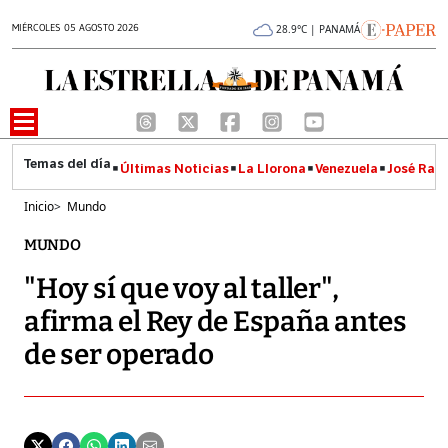
MIÉRCOLES 05 AGOSTO 2026
28.9°C | PANAMÁ
Últimas Noticias
La Llorona
Venezuela
José Raúl
Inicio
>
Mundo
MUNDO
"Hoy sí que voy al taller",
afirma el Rey de España antes
de ser operado