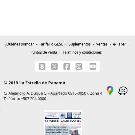
¿Quiénes somos?
Tarifario GESE
Suplementos
Ventas
e-Paper
Puntos de venta
Términos y condiciones
© 2019 La Estrella de Panamá
C/ Alejandro A. Duque G. - Apartado 0815-00507, Zona 4
Teléfono: +507 204-0000