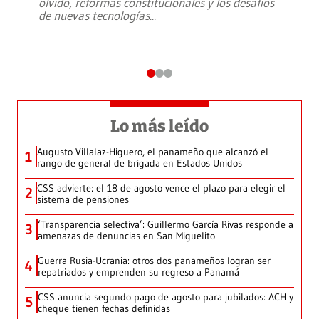
olvido, reformas constitucionales y los desafíos
de nuevas tecnologías
...
Lo más leído
Augusto Villalaz-Higuero, el panameño que alcanzó el
1
rango de general de brigada en Estados Unidos
CSS advierte: el 18 de agosto vence el plazo para elegir el
2
sistema de pensiones
‘Transparencia selectiva’: Guillermo García Rivas responde a
3
amenazas de denuncias en San Miguelito
Guerra Rusia-Ucrania: otros dos panameños logran ser
4
repatriados y emprenden su regreso a Panamá
CSS anuncia segundo pago de agosto para jubilados: ACH y
5
cheque tienen fechas definidas