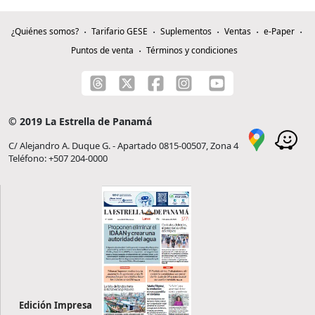
¿Quiénes somos?
Tarifario GESE
Suplementos
Ventas
e-Paper
Puntos de venta
Términos y condiciones
© 2019 La Estrella de Panamá
C/ Alejandro A. Duque G. - Apartado 0815-00507, Zona 4
Teléfono: +507 204-0000
Edición Impresa