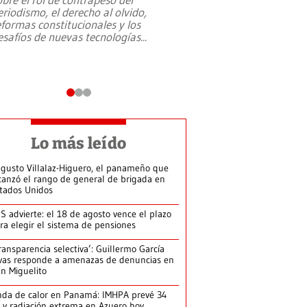
eriodismo, el derecho al olvido,
presidente de Brasil,
eformas constitucionales y los
da Silva, oficializó 
esafíos de nuevas tecnologías
...
candidatura
...
Lo más leído
gusto Villalaz-Higuero, el panameño que
canzó el rango de general de brigada en
tados Unidos
S advierte: el 18 de agosto vence el plazo
ra elegir el sistema de pensiones
ransparencia selectiva’: Guillermo García
vas responde a amenazas de denuncias en
n Miguelito
da de calor en Panamá: IMHPA prevé 34
 y radiación extrema en Azuero hoy