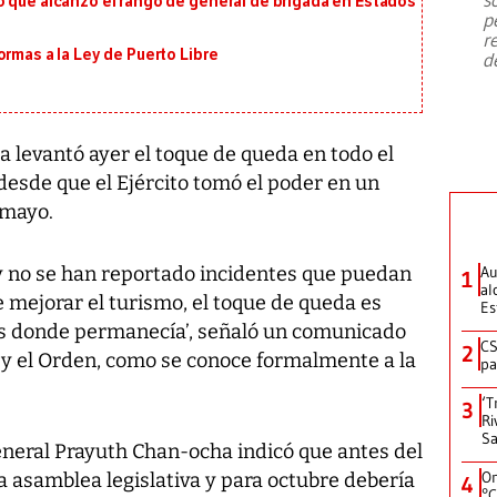
o que alcanzó el rango de general de brigada en Estados
emergencia de gran
...
p
r
ormas a la Ley de Puerto Libre
d
ia levantó ayer el toque de queda en todo el
esde que el Ejército tomó el poder en un
 mayo.
y no se han reportado incidentes que puedan
Au
1
al
 de mejorar el turismo, el toque de queda es
Es
as donde permanecía’, señaló un comunicado
CS
2
z y el Orden, como se conoce formalmente a la
pa
‘T
3
Ri
Sa
 general Prayuth Chan-ocha indicó que antes del
On
 asamblea legislativa y para octubre debería
4
°C