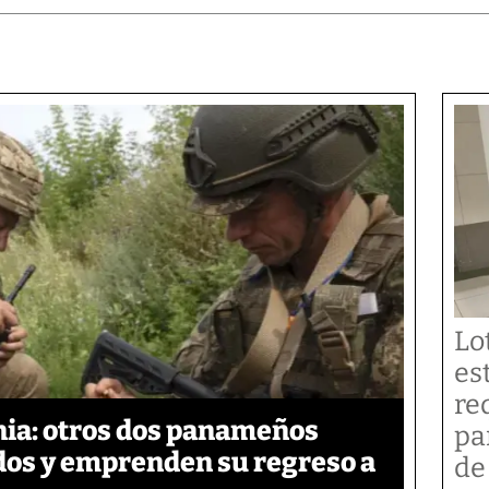
Lo
es
re
ia: otros dos panameños
pa
ados y emprenden su regreso a
de