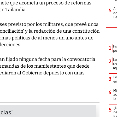
inete que acometa un proceso de reformas
Ab
en Tailandia.
5
de
Pe
ases previsto por los militares, que prevé unos
onciliación’ y la redacción de una constitución
ormas políticas de al menos un año antes de
lecciones.
Fr
1
po
han fijado ninguna fecha para la convocatoria
Lo
2
re
 demandas de los manifestantes que desde
ag
ediaron al Gobierno depuesto con unas
Lo
3
en
Mi
4
as
la
¿U
5
ri
P