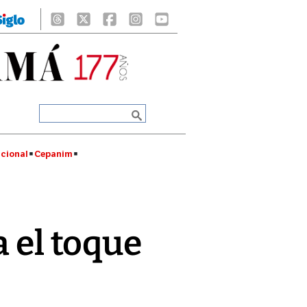
cional
Cepanim
a el toque