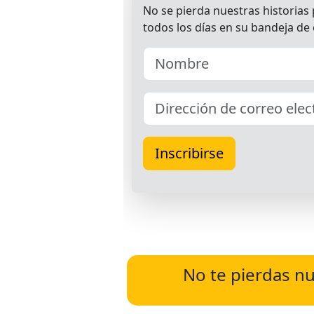
No te pierdas nu