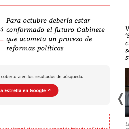
Para octubre debería estar
Video, Japón: Terremoto
V
conformado el futuro Gabinete
má
deja heridos y graves
‘
que acometa un proceso de
daños en Kumamoto
c
reformas políticas
s
s
 cobertura en los resultados de búsqueda.
a Estrella en Google ↗️
Un fuerte terremoto de magnitud
7,1 se registró este martes 28 de
julio en la prefectura de Kumamoto,
L
al sur de Japón, provocando una
s