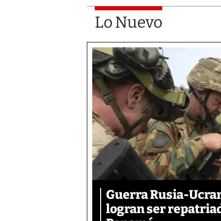
Lo Nuevo
Guerra Rusia-Ucran
logran ser repatri