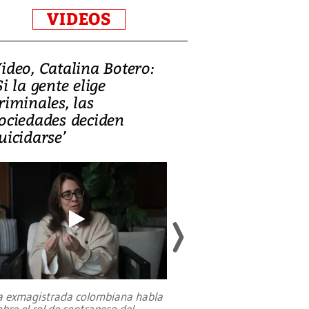
VIDEOS
ideo, Catalina Botero:
Video: Lula la
Si la gente elige
candidatura 
riminales, las
promesas de i
ociedades deciden
en defensa, ed
uicidarse’
tierras raras
a exmagistrada colombiana habla
Entre recuerdos y es
obre el rol de contrapeso del
referencias hacia sus