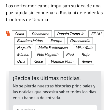
Los norteamericanos impulsan su idea de una
paz rápida sin condenar a Rusia ni defender las
fronteras de Ucrania.
China
Dinamarca
Donald Trump Jr
EE.UU
Estados Unidos
Europa
Groenlandia
Hegseth
Mette Frederiksen
Mike Waltz
Múnich
Pete Hegseth
Riad
Rojo
Usha
Vance
Vladímir Putin
Yemen