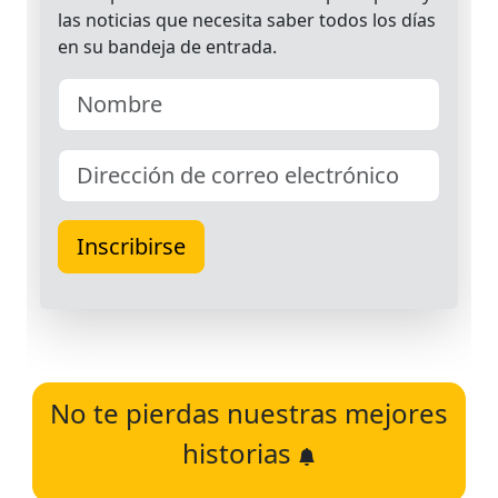
No te pierdas nuestras mejores
historias