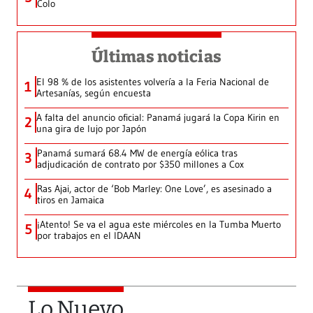
Colo
Últimas noticias
El 98 % de los asistentes volvería a la Feria Nacional de
1
Artesanías, según encuesta
A falta del anuncio oficial: Panamá jugará la Copa Kirin en
2
una gira de lujo por Japón
Panamá sumará 68.4 MW de energía eólica tras
3
adjudicación de contrato por $350 millones a Cox
Ras Ajai, actor de ‘Bob Marley: One Love’, es asesinado a
4
tiros en Jamaica
¡Atento! Se va el agua este miércoles en la Tumba Muerto
5
por trabajos en el IDAAN
Lo Nuevo