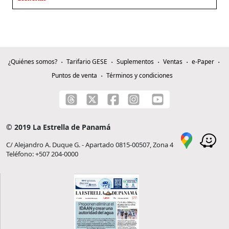
¿Quiénes somos?
Tarifario GESE
Suplementos
Ventas
e-Paper
Puntos de venta
Términos y condiciones
© 2019 La Estrella de Panamá
C/ Alejandro A. Duque G. - Apartado 0815-00507, Zona 4
Teléfono: +507 204-0000