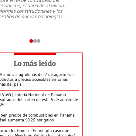
eriodismo, el derecho al olvido,
presidente de Brasil,
eformas constitucionales y los
da Silva, oficializó 
esafíos de nuevas tecnologías
...
candidatura
...
Lo más leído
A anuncia agroferias del 7 de agosto con
oductos a precios accesibles en varias
nas del país
 VIVO | Lotería Nacional de Panamá -
sultados del sorteo de este 5 de agosto de
026
ben precios de combustibles en Panamá:
ésel aumenta $0.26 por galón
ocurador Gómez: ‘En ningún caso que
amita el Ministerio Público hay intocables’