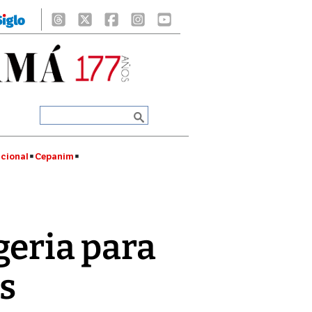
cional
Cepanim
geria para
as