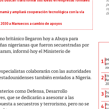
 buscan transformar sus ideas en empresas formales
emergencia de gran
...
p
r
anamá y ampliará cooperación tecnológica con la vía
d
al 2030 a Marruecos a cambio de apoyos
no británico llegaron hoy a Abuya para
ñas nigerianas que fueron secuestradas por
 Haram, informó hoy el Ministerio de
IM
1
pr
zo
s especialistas colaborarán con las autoridades
EN
2
 estadounidenses también enviados a Nigeria.
Re
2
isterios como Defensa, Desarrollo
Su
3
di
es, que se dedicarán a asesorar a las
puesta a secuestros y terrorismo, pero no se
Pr
4
tr