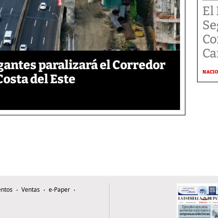
El
Se
Co
Ca
gantes paralizará el Corredor
NACI
Costa del Este
ntos
Ventas
e-Paper