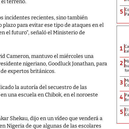
el terreno.
Co
5
Pa
los incidentes recientes, sino también
o plazo para evitar ese tipo de ataques en el
 el futuro", señaló el Ministerio de
Ca
1
ca
avid Cameron, mantuvo el miércoles una
Má
2
residente nigeriano, Goodluck Jonathan, para
bu
fo
 de expertos británicos.
Mo
3
Co
icado la autoría del secuestro de las
, en una escuela en Chibok, en el noroeste
Pa
4
fi
El
5
Co
kar Shekau, dijo en un vídeo que venderá a
en Nigeria de que algunas de las escolares