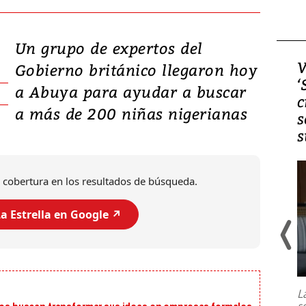
Un grupo de expertos del
Video, Japón: Terremoto
V
Gobierno británico llegaron hoy
deja heridos y graves
‘
a Abuya para ayudar a buscar
daños en Kumamoto
c
a más de 200 niñas nigerianas
s
s
 cobertura en los resultados de búsqueda.
a Estrella en Google ↗️
Un fuerte terremoto de magnitud
7,1 se registró este martes 28 de
julio en la prefectura de Kumamoto,
L
al sur de Japón, provocando una
s