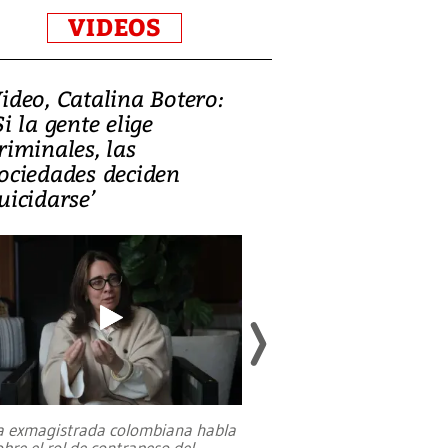
VIDEOS
ideo, Catalina Botero:
Video: Lula la
Si la gente elige
candidatura 
riminales, las
promesas de i
ociedades deciden
en defensa, ed
uicidarse’
tierras raras
a exmagistrada colombiana habla
Entre recuerdos y es
obre el rol de contrapeso del
referencias hacia sus