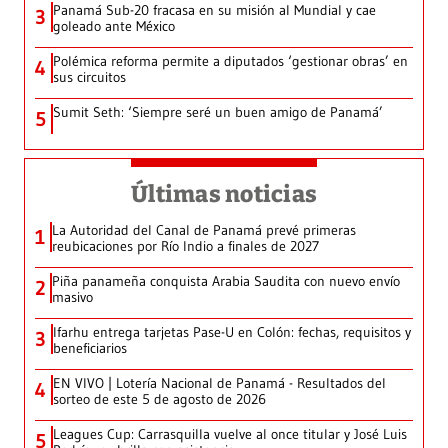
Panamá Sub-20 fracasa en su misión al Mundial y cae
3
goleado ante México
Polémica reforma permite a diputados ‘gestionar obras’ en
4
sus circuitos
Sumit Seth: ‘Siempre seré un buen amigo de Panamá’
5
Últimas noticias
La Autoridad del Canal de Panamá prevé primeras
1
reubicaciones por Río Indio a finales de 2027
Piña panameña conquista Arabia Saudita con nuevo envío
2
masivo
Ifarhu entrega tarjetas Pase-U en Colón: fechas, requisitos y
3
beneficiarios
EN VIVO | Lotería Nacional de Panamá - Resultados del
4
sorteo de este 5 de agosto de 2026
Leagues Cup: Carrasquilla vuelve al once titular y José Luis
5