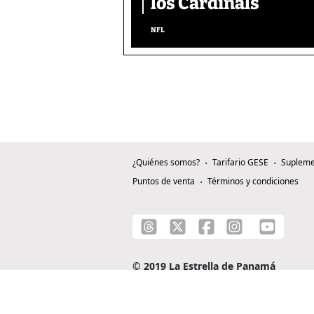
los Cardinals
NFL
¿Quiénes somos?
Tarifario GESE
Supleme
Puntos de venta
Términos y condiciones
© 2019 La Estrella de Panamá
C/ Alejandro A. Duque G. - Apartado 0815-0
Teléfono: +507 204-0000