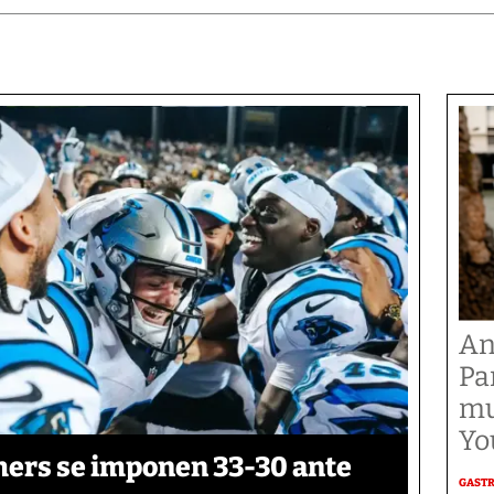
An
Pa
mu
Yo
thers se imponen 33-30 ante
GAST