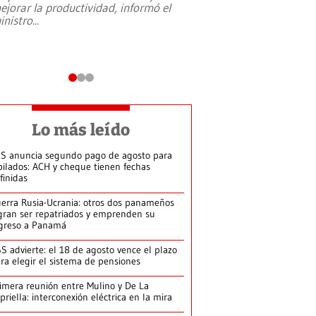
ejorar la productividad, informó el
periodismo, el derech
inistro
...
reformas constitucio
desafíos de nuevas t
Lo más leído
S anuncia segundo pago de agosto para
bilados: ACH y cheque tienen fechas
finidas
erra Rusia-Ucrania: otros dos panameños
gran ser repatriados y emprenden su
greso a Panamá
S advierte: el 18 de agosto vence el plazo
ra elegir el sistema de pensiones
imera reunión entre Mulino y De La
priella: interconexión eléctrica en la mira