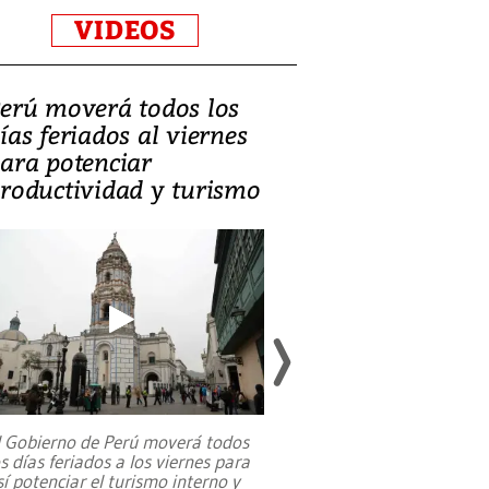
VIDEOS
erú moverá todos los
Video, Catalin
ías feriados al viernes
‘Si la gente el
ara potenciar
criminales, la
roductividad y turismo
sociedades de
suicidarse’
l Gobierno de Perú moverá todos
os días feriados a los viernes para
La exmagistrada co
sí potenciar el turismo interno y
sobre el rol de contr