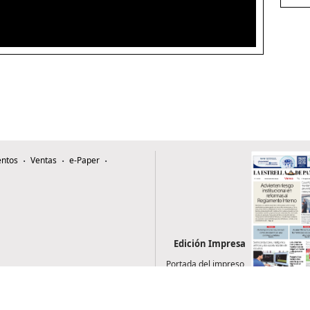
ntos
Ventas
e-Paper
Edición Impresa
Portada del impreso
del 7 de agosto de
2026
0507, Zona 4