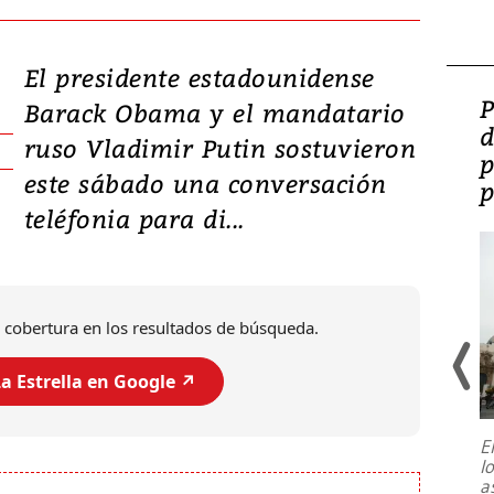
El presidente estadounidense
Video: Lula lanza su
P
Barack Obama y el mandatario
candidatura con
d
ruso Vladimir Putin sostuvieron
promesas de inversión
p
este sábado una conversación
en defensa, educación y
p
teléfonia para di...
tierras raras
 cobertura en los resultados de búsqueda.
a Estrella en Google ↗️
E
l
Entre recuerdos y escuetas
a
referencias hacia sus adversarios, el