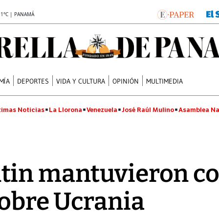
.1°C | PANAMÁ
MÍA
DEPORTES
VIDA Y CULTURA
OPINIÓN
MULTIMEDIA
timas Noticias
La Llorona
Venezuela
José Raúl Mulino
Asamblea Na
tin mantuvieron c
sobre Ucrania