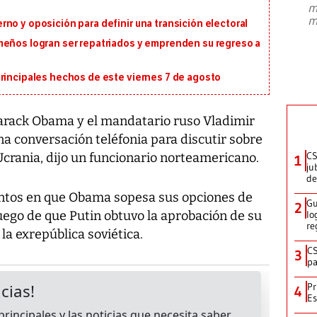
m
presidente de Brasil, Luiz Inácio Lula
m
no y oposición para definir una transición electoral
da Silva, oficializó este domingo su
candidatura
...
meños logran ser repatriados y emprenden su regreso a
principales hechos de este viernes 7 de agosto
arack Obama y el mandatario ruso Vladimir
a conversación teléfonia para discutir sobre
CS
n Ucrania, dijo un funcionario norteamericano.
1
ju
de
ntos en que Obama sopesa sus opciones de
Gu
2
uego de que Putin obtuvo la aprobación de su
lo
re
la exrepública soviética.
CS
3
pa
Pr
4
Es