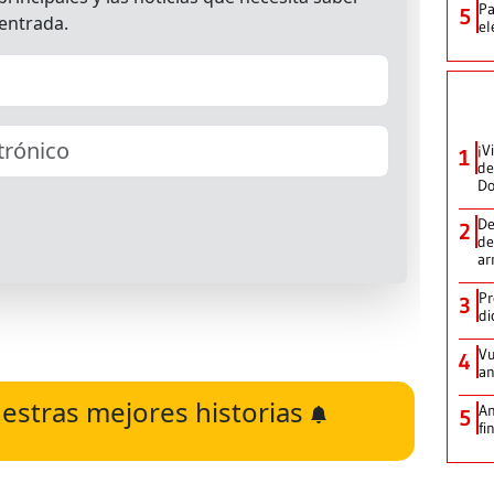
Pa
5
el
¡V
1
de
D
De
2
de
ar
Pr
3
di
Vu
4
an
estras mejores historias
An
5
fi