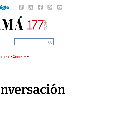
cional
Cepanim
onversación