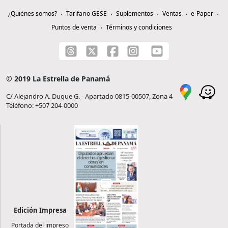
¿Quiénes somos?
Tarifario GESE
Suplementos
Ventas
e-Paper
Puntos de venta
Términos y condiciones
© 2019 La Estrella de Panamá
C/ Alejandro A. Duque G. - Apartado 0815-00507, Zona 4
Teléfono: +507 204-0000
Edición Impresa
Portada del impreso