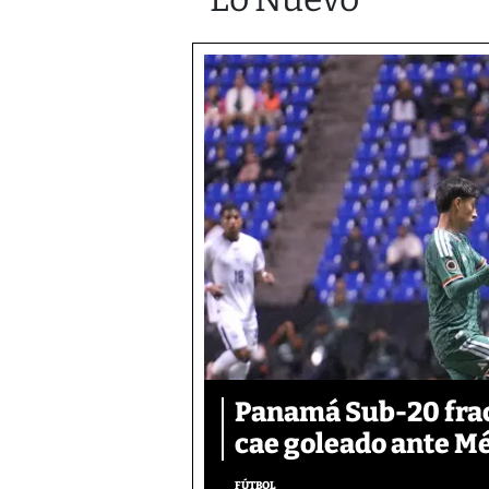
Panamá Sub-20 frac
cae goleado ante M
FÚTBOL