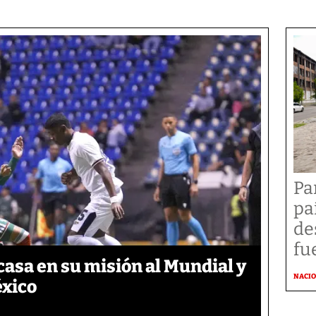
Pa
pa
de
fu
asa en su misión al Mundial y
NACI
éxico