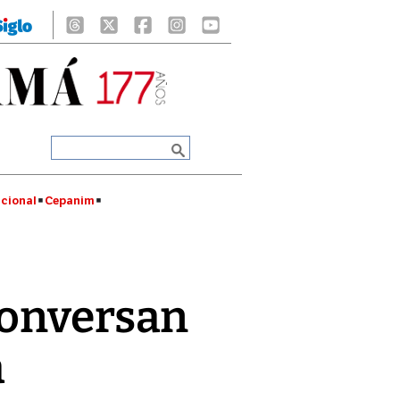
cional
Cepanim
conversan
a