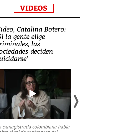
VIDEOS
ideo, Catalina Botero:
Video: Lula la
Si la gente elige
candidatura 
riminales, las
promesas de i
ociedades deciden
en defensa, ed
uicidarse’
tierras raras
a exmagistrada colombiana habla
Entre recuerdos y es
obre el rol de contrapeso del
referencias hacia sus