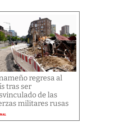
nameño regresa al
ís tras ser
svinculado de las
erzas militares rusas
ONAL