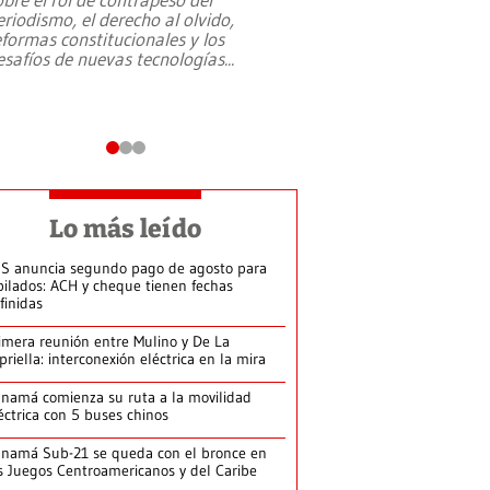
eriodismo, el derecho al olvido,
presidente de Brasil,
eformas constitucionales y los
da Silva, oficializó 
esafíos de nuevas tecnologías
...
candidatura
...
Lo más leído
S anuncia segundo pago de agosto para
bilados: ACH y cheque tienen fechas
finidas
imera reunión entre Mulino y De La
priella: interconexión eléctrica en la mira
namá comienza su ruta a la movilidad
éctrica con 5 buses chinos
namá Sub-21 se queda con el bronce en
s Juegos Centroamericanos y del Caribe