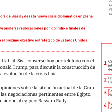
emergencia de gran
...
p
r
d
ra de Brasil y desata nueva crisis diplomática en plena
é primeras reubicaciones por Río Indio a finales de
á el próximo objetivo estratégico de Estados Unidos
ttah al-Sisi, conversó hoy por teléfono con el
CS
1
ju
onald Trump, para discutir la construcción de
de
a evolución de la crisis libia.
Pr
2
Es
piniones sobre la situación actual de la Gran
Pa
3
las negociaciones pertinentes entre Egipto,
el
presidencial egipcio Bassam Rady.
Pa
4
lo