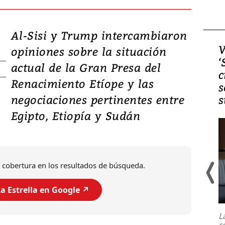
Al-Sisi y Trump intercambiaron
Video, Japón: Terremoto
V
opiniones sobre la situación
deja heridos y graves
‘
actual de la Gran Presa del
daños en Kumamoto
c
Renacimiento Etíope y las
s
negociaciones pertinentes entre
s
Egipto, Etiopía y Sudán
 cobertura en los resultados de búsqueda.
a Estrella en Google ↗️
Un fuerte terremoto de magnitud
7,1 se registró este martes 28 de
julio en la prefectura de Kumamoto,
L
al sur de Japón, provocando una
s