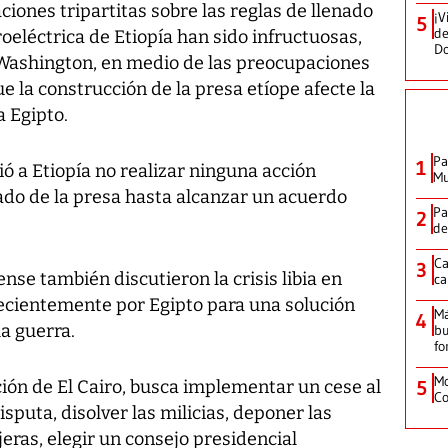
ciones tripartitas sobre las reglas de llenado
¡V
5
de
oeléctrica de Etiopía han sido infructuosas,
D
 Washington, en medio de las preocupaciones
ue la construcción de la presa etíope afecte la
a Egipto.
Pa
1
ió a Etiopía no realizar ninguna acción
Mu
enado de la presa hasta alcanzar un acuerdo
Pa
2
de
Ca
3
nse también discutieron la crisis libia en
ca
 recientemente por Egipto para una solución
M
4
la guerra.
bu
fo
Mo
ción de El Cairo, busca implementar un cese al
5
Co
isputa, disolver las milicias, deponer las
jeras, elegir un consejo presidencial