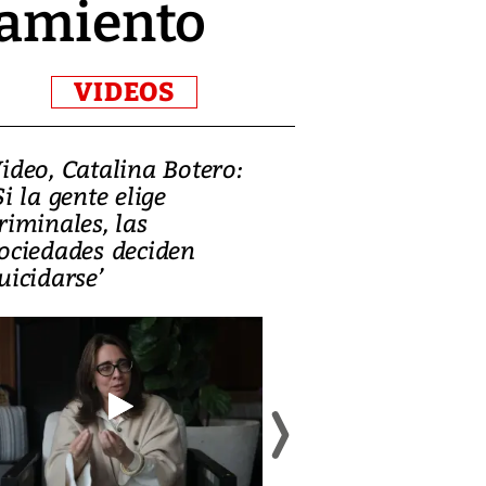
namiento
VIDEOS
ideo, Catalina Botero:
Video: Lula la
Si la gente elige
candidatura 
riminales, las
promesas de i
ociedades deciden
en defensa, ed
uicidarse’
tierras raras