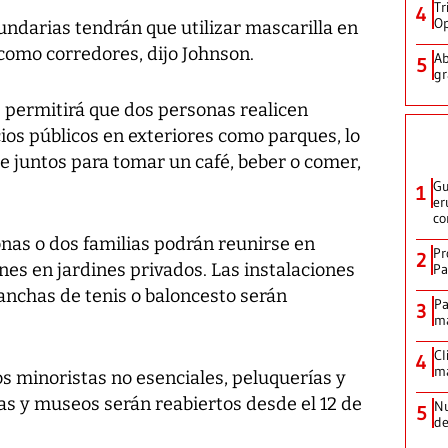
Tr
4
Op
undarias tendrán que utilizar mascarilla en
como corredores, dijo Johnson.
Ab
5
gr
 permitirá que dos personas realicen
ios públicos en exteriores como parques, lo
e juntos para tomar un café, beber o comer,
Gu
1
er
co
onas o dos familias podrán reunirse en
Pr
2
ones en jardines privados. Las instalaciones
Pa
anchas de tenis o baloncesto serán
Pa
3
ma
Cl
4
ma
s minoristas no esenciales, peluquerías y
cas y museos serán reabiertos desde el 12 de
Nu
5
de