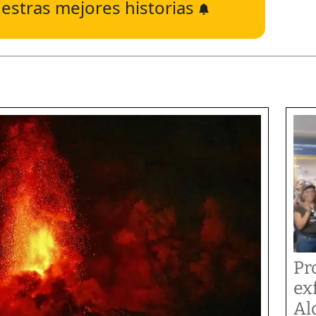
estras mejores historias
Pr
ex
Al