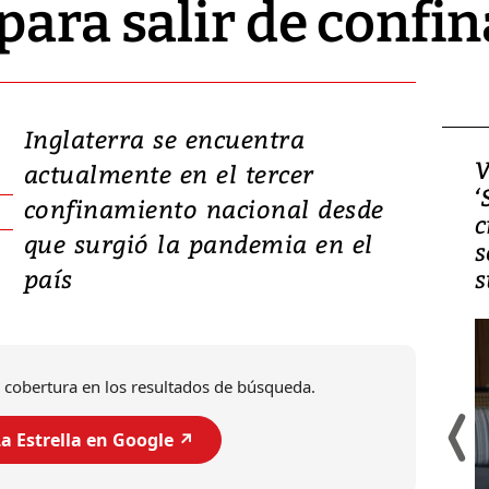
para salir de confi
Inglaterra se encuentra
Video, Japón: Terremoto
V
actualmente en el tercer
deja heridos y graves
‘
confinamiento nacional desde
daños en Kumamoto
c
que surgió la pandemia en el
s
país
s
 cobertura en los resultados de búsqueda.
a Estrella en Google ↗️
Un fuerte terremoto de magnitud