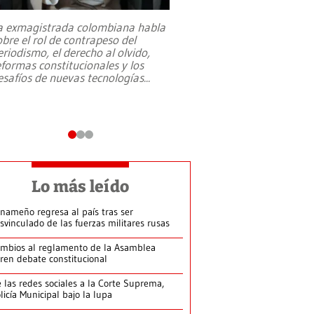
a exmagistrada colombiana habla
Entre recuerdos y es
obre el rol de contrapeso del
referencias hacia sus
eriodismo, el derecho al olvido,
presidente de Brasil,
eformas constitucionales y los
da Silva, oficializó 
esafíos de nuevas tecnologías
...
candidatura
...
Lo más leído
nameño regresa al país tras ser
svinculado de las fuerzas militares rusas
mbios al reglamento de la Asamblea
ren debate constitucional
 las redes sociales a la Corte Suprema,
licía Municipal bajo la lupa