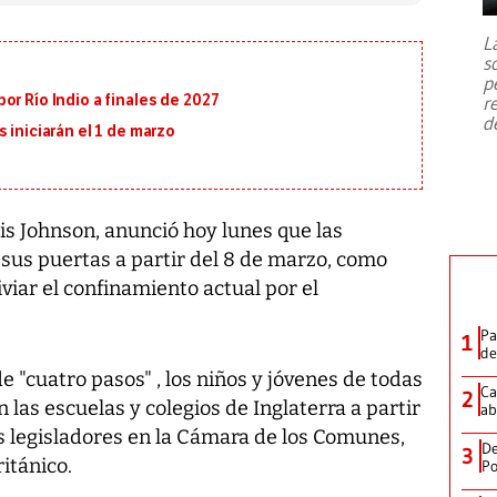
7,1 se registró este martes 28 de
julio en la prefectura de Kumamoto,
L
al sur de Japón, provocando una
s
emergencia de gran
...
p
or Río Indio a finales de 2027
r
d
 iniciarán el 1 de marzo
ris Johnson, anunció hoy lunes que las
 sus puertas a partir del 8 de marzo, como
iviar el confinamiento actual por el
Pa
1
de
e "cuatro pasos" , los niños y jóvenes de todas
Ca
2
n las escuelas y colegios de Inglaterra a partir
ab
os legisladores en la Cámara de los Comunes,
De
3
itánico.
Po