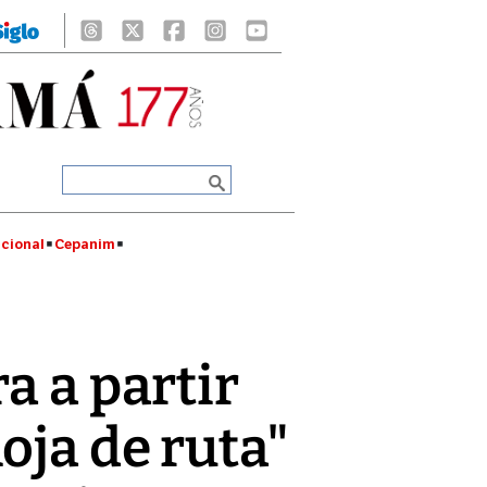
cional
Cepanim
a a partir
oja de ruta"