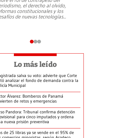
eriodismo, el derecho al olvido,
presidente de Brasil,
eformas constitucionales y los
da Silva, oficializó 
esafíos de nuevas tecnologías
...
candidatura
...
Lo más leído
gistrada salva su voto: advierte que Corte
itó analizar el fondo de demanda contra la
licía Municipal
ctor Álvarez: Bomberos de Panamá
vierten de retos y emergencias
so Pandora: Tribunal confirma detención
ovisional para cinco imputados y ordena
a nueva prisión preventiva
s de 25 libras ya se vende en el 95% de
s comercios minoristas, según Acodeco