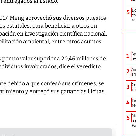
n entregados al Estado.
Do
5
co
017, Meng aprovechó sus diversos puestos,
re
s estatales, para beneficiar a otros en
ación en investigación científica nacional,
ilitación ambiental, entre otros asuntos.
Ap
1
 por un valor superior a 20,46 millones de
re
dividuos involucrados, dice el veredicto.
Am
2
am
nte debido a que confesó sus crímenes, se
Co
3
co
timiento y entregó sus ganancias ilícitas,
Pa
4
re
Mi
5
a 
P