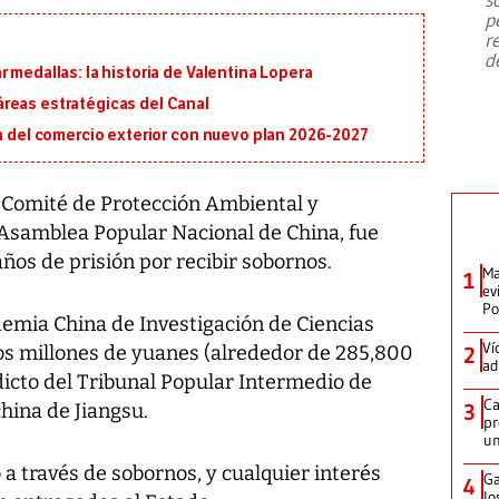
emergencia de gran
...
p
r
d
 medallas: la historia de Valentina Lopera
reas estratégicas del Canal
ón del comercio exterior con nuevo plan 2026-2027
 Comité de Protección Ambiental y
Asamblea Popular Nacional de China, fue
ños de prisión por recibir sobornos.
Ma
1
ev
Po
demia China de Investigación de Ciencias
Ví
os millones de yuanes (alrededor de 285,800
2
ad
dicto del Tribunal Popular Intermedio de
Ca
china de Jiangsu.
3
pr
un
ó a través de sobornos, y cualquier interés
Ga
4
lo