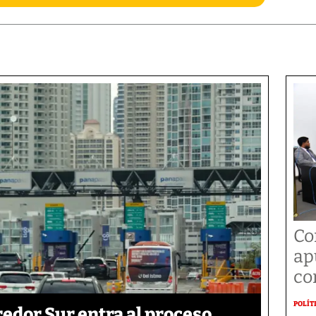
Co
ap
co
POLÍT
edor Sur entra al proceso