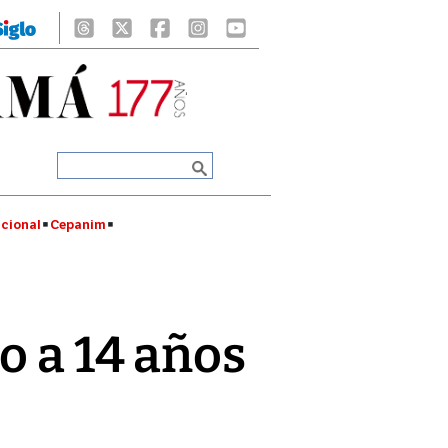
cional
Cepanim
 a 14 años