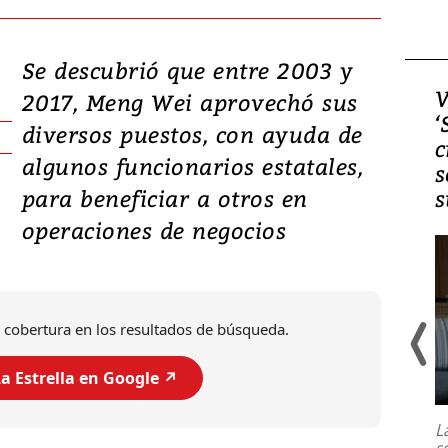
Se descubrió que entre 2003 y
Video, Japón: Terremoto
V
2017, Meng Wei aprovechó sus
deja heridos y graves
‘
diversos puestos, con ayuda de
daños en Kumamoto
c
algunos funcionarios estatales,
s
para beneficiar a otros en
s
operaciones de negocios
 cobertura en los resultados de búsqueda.
a Estrella en Google ↗️
Un fuerte terremoto de magnitud
7,1 se registró este martes 28 de
julio en la prefectura de Kumamoto,
L
al sur de Japón, provocando una
s