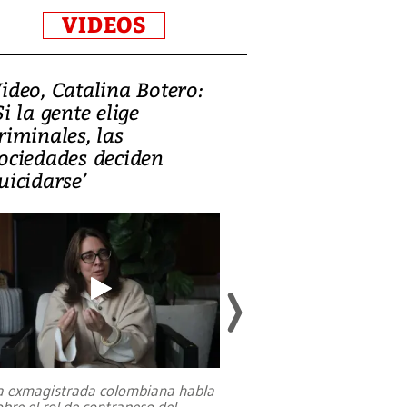
VIDEOS
ideo, Catalina Botero:
Video: Lula la
Si la gente elige
candidatura 
riminales, las
promesas de i
ociedades deciden
en defensa, ed
uicidarse’
tierras raras
a exmagistrada colombiana habla
Entre recuerdos y es
obre el rol de contrapeso del
referencias hacia sus