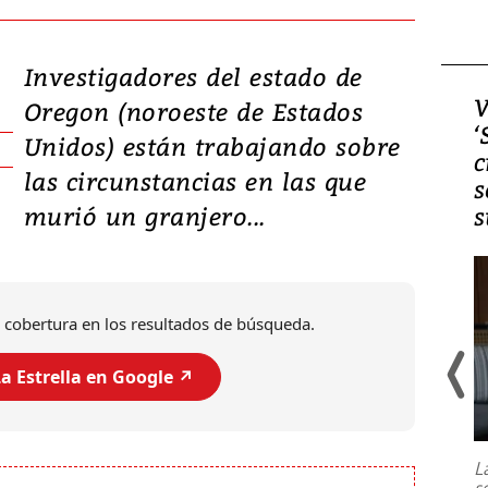
Investigadores del estado de
Video, Japón: Terremoto
V
Oregon (noroeste de Estados
deja heridos y graves
‘
Unidos) están trabajando sobre
daños en Kumamoto
c
las circunstancias en las que
s
murió un granjero...
s
 cobertura en los resultados de búsqueda.
a Estrella en Google ↗️
Un fuerte terremoto de magnitud
7,1 se registró este martes 28 de
julio en la prefectura de Kumamoto,
L
al sur de Japón, provocando una
s