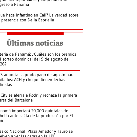
greso a Panamá
ué hace Infantino en Cali? La verdad sobre
 presencia con De la Espriella
Últimas noticias
tería de Panamá: ¿Cuáles son los premios
l sorteo dominical del 9 de agosto de
26?
S anuncia segundo pago de agosto para
bilados: ACH y cheque tienen fechas
finidas
 City se aferra a Rodri y rechaza la primera
erta del Barcelona
namá importará 20,000 quintales de
bolla ante caída de la producción por El
iño
ásico Nacional: Plaza Amador y Tauro se
elven a ver las caras en la LPF