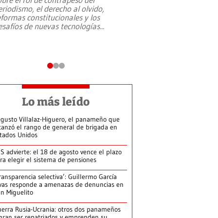
eriodismo, el derecho al olvido,
presidente de Brasil,
eformas constitucionales y los
da Silva, oficializó 
esafíos de nuevas tecnologías
...
candidatura
...
Lo más leído
gusto Villalaz-Higuero, el panameño que
canzó el rango de general de brigada en
tados Unidos
S advierte: el 18 de agosto vence el plazo
ra elegir el sistema de pensiones
ransparencia selectiva’: Guillermo García
vas responde a amenazas de denuncias en
n Miguelito
erra Rusia-Ucrania: otros dos panameños
gran ser repatriados y emprenden su