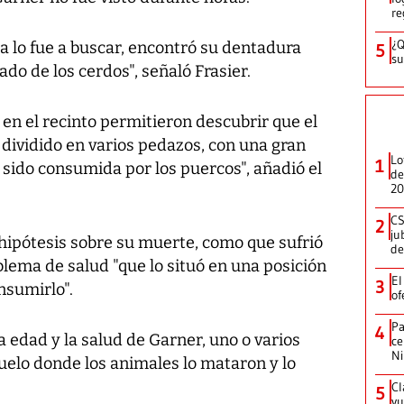
re
¿Q
 lo fue a buscar, encontró su dentadura
5
su
ado de los cerdos", señaló Frasier.
en el recinto permitieron descubrir que el
dividido en varios pedazos, con una gran
Lo
1
sido consumida por los puercos", añadió el
de
20
CS
2
ju
 hipótesis sobre su muerte, como que sufrió
de
lema de salud "que lo situó en una posición
El
3
nsumirlo".
of
Pa
4
la edad y la salud de Garner, uno o varios
ce
N
suelo donde los animales lo mataron y lo
Cl
5
vu