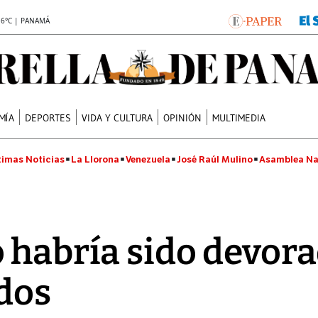
.6°C | PANAMÁ
MÍA
DEPORTES
VIDA Y CULTURA
OPINIÓN
MULTIMEDIA
timas Noticias
La Llorona
Venezuela
José Raúl Mulino
Asamblea Na
 habría sido devora
dos