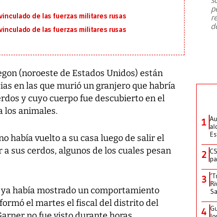
emergencia de gran
...
p
inculado de las fuerzas militares rusas
r
d
inculado de las fuerzas militares rusas
egon (noroeste de Estados Unidos) están
ias en las que murió un granjero que habría
rdos y cuyo cuerpo fue descubierto en el
 los animales.
Au
1
al
Es
o había vuelto a su casa luego de salir el
 a sus cerdos, algunos de los cuales pesan
CS
2
pa
‘T
3
Ri
s ya había mostrado un comportamiento
Sa
ormó el martes el fiscal del distrito del
Gu
4
Garner no fue visto durante horas.
lo