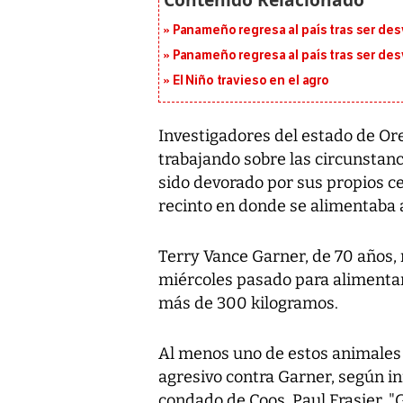
Panameño regresa al país tras ser desv
Panameño regresa al país tras ser desv
El Niño travieso en el agro
Investigadores del estado de Or
trabajando sobre las circunstanc
sido devorado por sus propios ce
recinto en donde se alimentaba a
Terry Vance Garner, de 70 años, n
miércoles pasado para alimentar
más de 300 kilogramos.
Al menos uno de estos animale
agresivo contra Garner, según inf
condado de Coos, Paul Frasier. "