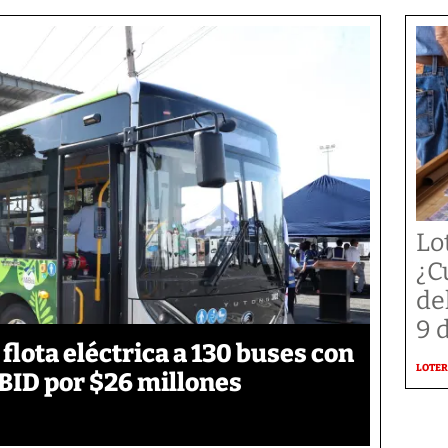
Lo
¿C
de
9 
flota eléctrica a 130 buses con
LOTER
BID por $26 millones