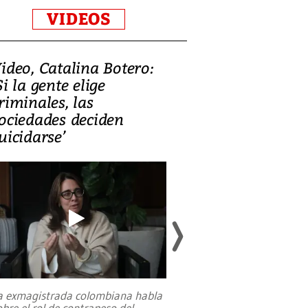
VIDEOS
ideo, Catalina Botero:
Video: Lula la
Si la gente elige
candidatura 
riminales, las
promesas de i
ociedades deciden
en defensa, ed
uicidarse’
tierras raras
a exmagistrada colombiana habla
Entre recuerdos y es
obre el rol de contrapeso del
referencias hacia sus