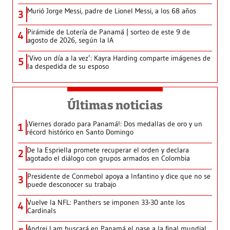
Murió Jorge Messi, padre de Lionel Messi, a los 68 años
3
Pirámide de Lotería de Panamá | sorteo de este 9 de
4
agosto de 2026, según la IA
‘Vivo un día a la vez’: Kayra Harding comparte imágenes de
5
la despedida de su esposo
Últimas noticias
¡Viernes dorado para Panamá!: Dos medallas de oro y un
1
récord histórico en Santo Domingo
De la Espriella promete recuperar el orden y declara
2
agotado el diálogo con grupos armados en Colombia
Presidente de Conmebol apoya a Infantino y dice que no se
3
puede desconocer su trabajo
Vuelve la NFL: Panthers se imponen 33-30 ante los
4
Cardinals
Andrei Lam buscará en Panamá el pase a la final mundial