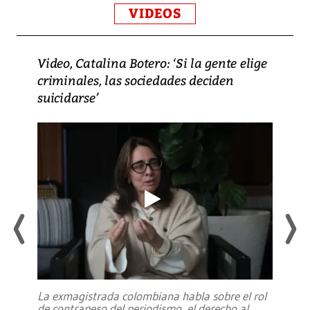
VIDEOS
Video, Catalina Botero: ‘Si la gente elige
criminales, las sociedades deciden
suicidarse’
La exmagistrada colombiana habla sobre el rol
de contrapeso del periodismo, el derecho al