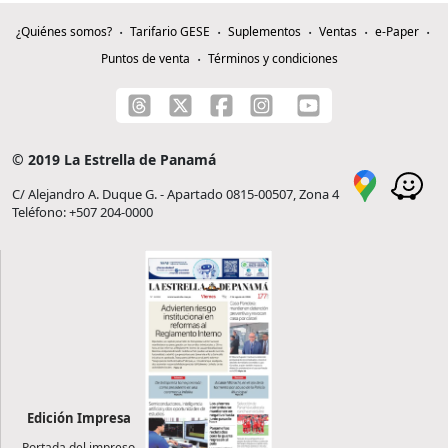
¿Quiénes somos?
Tarifario GESE
Suplementos
Ventas
e-Paper
Puntos de venta
Términos y condiciones
© 2019 La Estrella de Panamá
C/ Alejandro A. Duque G. - Apartado 0815-00507, Zona 4
Teléfono: +507 204-0000
Edición Impresa
Portada del impreso