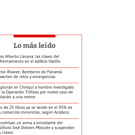
Lo más leído
so Alberto Llerena: las claves del
frentamiento en el edificio Hatillo
ctor Álvarez: Bomberos de Panamá
vierten de retos y emergencias
pturan en Chiriquí a hombre investigado
 la Operación Trillizas por nuevo caso de
olación a una menor
s de 25 libras ya se vende en el 95% de
s comercios minoristas, según Acodeco
comisan un arma a estudiante del
stituto José Dolores Moscote y suspenden
s clases