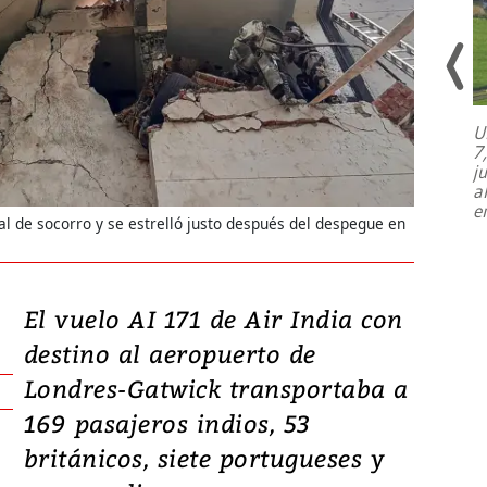
U
7
El director de la Lotería Nacional de
j
Beneficencia habla de la lotería
a
clandestina, auditorías internas y su
e
plan para modernizar la institución
al de socorro y se estrelló justo después del despegue en
El vuelo AI 171 de Air India con
destino al aeropuerto de
Londres-Gatwick transportaba a
169 pasajeros indios, 53
británicos, siete portugueses y