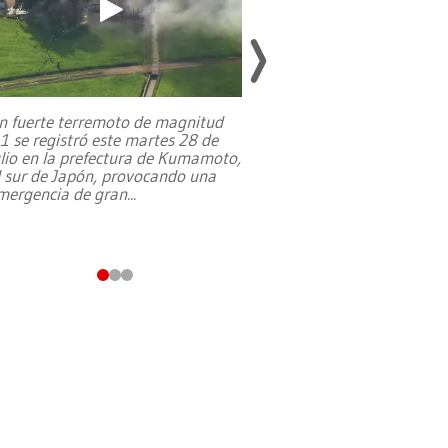
n fuerte terremoto de magnitud
,1 se registró este martes 28 de
Estados Unidos ha a
ulio en la prefectura de Kumamoto,
un dólar y durante 9
l sur de Japón, provocando una
el terreno para su 
mergencia de gran
...
en Jerusalén Oeste, 
perteneció hasta
...