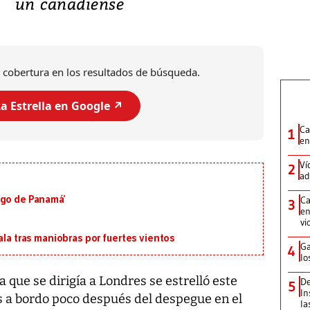
un canadiense
 cobertura en los resultados de búsqueda.
a Estrella en Google ↗️
Ca
1
en
Ví
2
ad
Ca
igo de Panamá’
3
en
vi
ala tras maniobras por fuertes vientos
Ga
4
lo
 que se dirigía a Londres se estrelló este
De
5
In
 a bordo poco después del despegue en el
la