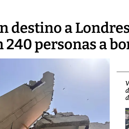
n destino a Londres 
n 240 personas a bo
Isidro Carbonell,
V
director de la Lotería:
d
‘Vamos a ser más
d
transparentes, tengan fe