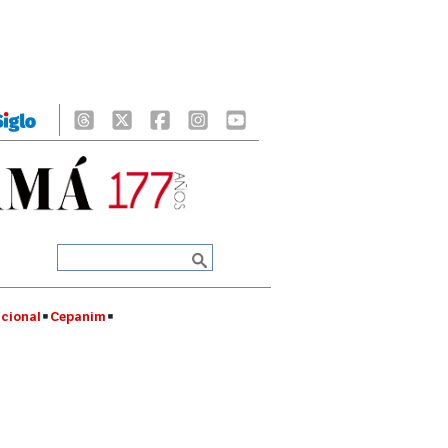
cional
Cepanim