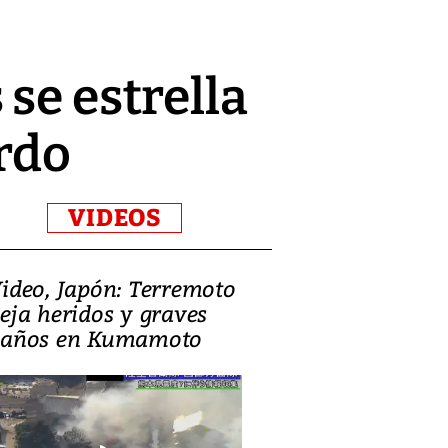
se estrella
rdo
VIDEOS
ideo, Japón: Terremoto
Israel regala 
eja heridos y graves
nueva embaja
años en Kumamoto
Jerusalén sob
familias pales