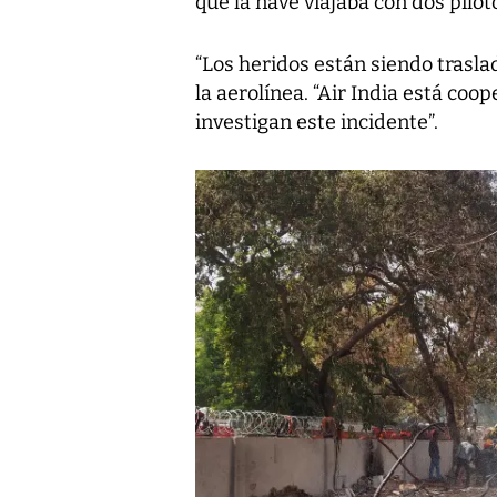
que la nave viajaba con dos pilot
“Los heridos están siendo trasla
la aerolínea. “Air India está co
investigan este incidente”.