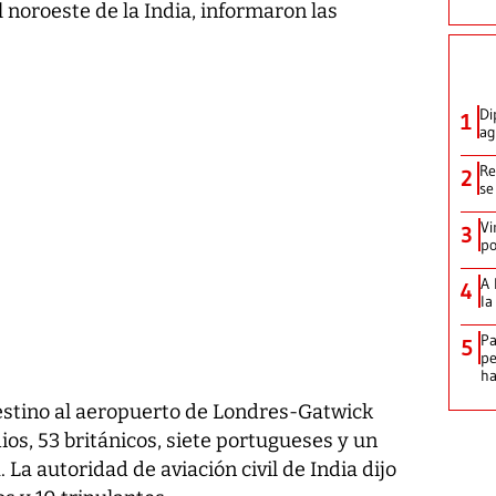
noroeste de la India, informaron las
Di
1
ag
Re
2
se
Vi
3
po
A 
4
la
Pa
5
pe
ha
 destino al aeropuerto de Londres-Gatwick
ios, 53 británicos, siete portugueses y un
 La autoridad de aviación civil de India dijo