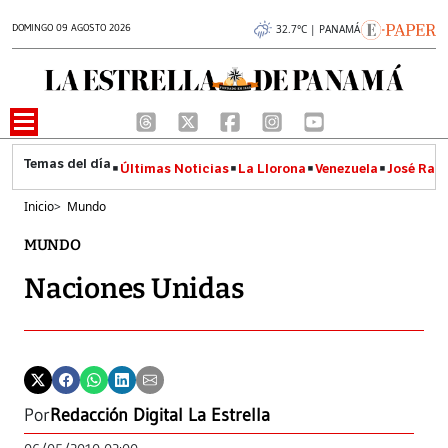
DOMINGO 09 AGOSTO 2026
32.7°C | PANAMÁ
Últimas Noticias
La Llorona
Venezuela
José Raúl
Inicio
>
Mundo
MUNDO
Naciones Unidas
Por
Redacción Digital La Estrella