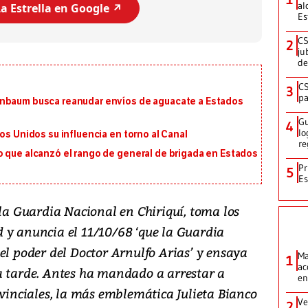
al
a Estrella en Google ↗️
Es
CS
2
ju
de
CS
3
pa
inbaum busca reanudar envíos de aguacate a Estados
Gu
4
lo
os Unidos su influencia en torno al Canal
re
o que alcanzó el rango de general de brigada en Estados
Pr
5
Es
 la Guardia Nacional en Chiriquí, toma los
 y anuncia el 11/10/68 ‘que la Guardia
el poder del Doctor Arnulfo Arias’ y ensaya
Ma
1
ac
a tarde. Antes ha mandado a arrestar a
en
ovinciales, la más emblemática Julieta Bianco
Ve
2