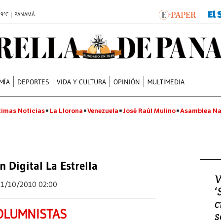
.9°C | PANAMÁ
MÍA
DEPORTES
VIDA Y CULTURA
OPINIÓN
MULTIMEDIA
timas Noticias
La Llorona
Venezuela
José Raúl Mulino
Asamblea Na
n Digital La Estrella
V
11/10/2010 02:00
‘
c
OLUMNISTAS
s