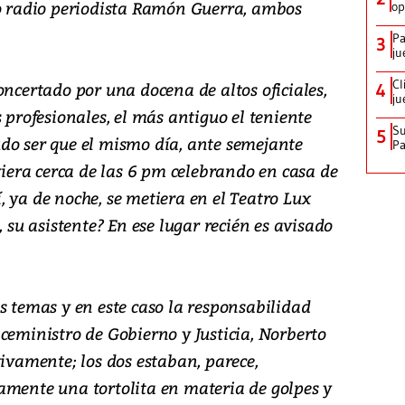
so radio periodista Ramón Guerra, ambos
op
Pa
3
ju
Cl
oncertado por una docena de altos oficiales,
4
ju
 profesionales, el más antiguo el teniente
Su
5
do ser que el mismo día, ante semejante
P
uviera cerca de las 6 pm celebrando en casa de
lí, ya de noche, se metiera en el Teatro Lux
u asistente? En ese lugar recién es avisado
s temas y en este caso la responsabilidad
ceministro de Gobierno y Justicia, Norberto
tivamente; los dos estaban, parece,
amente una tortolita en materia de golpes y