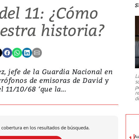
s
 del 11: ¿Cómo
stra historia?
z, jefe de la Guardia Nacional en
L
crófonos de emisoras de David y
s
p
l 11/10/68 ‘que la...
r
d
 cobertura en los resultados de búsqueda.
Au
1